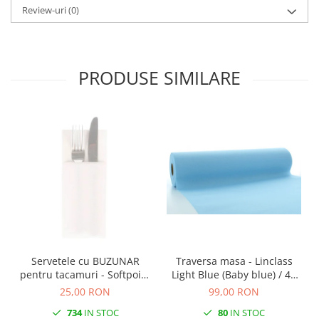
Review-uri
(0)
PRODUSE SIMILARE
Servetele cu BUZUNAR
Traversa masa - Linclass
pentru tacamuri - Softpoint
Light Blue (Baby blue) / 40
(Alb) / 33 x 40 cm / 50 buc
cm x 24 m / 1 rola
25,00 RON
99,00 RON
734
IN STOC
80
IN STOC