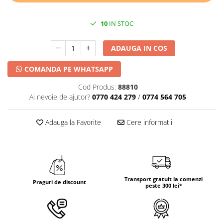
DECOR HALLOWEEN
DECOR ZIUA ROMANIEI
10
IN STOC
DECOR CRACIUN & REVELION
ADAUGA IN COS
DECOR PRIMAVARA
DECOR VARA
COMANDA PE WHATSAPP
DECOR TOAMNA
Cod Produs:
88810
DECOR IARNA
Ai nevoie de ajutor?
0770 424 279
/
0774 564 705
TEMATICA CULINARA
Adauga la Favorite
Cere informatii
DECOR MOS NICOLAE
TEMATICA FLORALA
DECOR OKTOBER FEST
DECOR BABY SHOWER
Transport gratuit la comenzi
Praguri de discount
peste 300 lei*