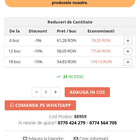
DECOR HALLOWEEN
produsele noastre.
DECOR ZIUA ROMANIEI
DECOR CRACIUN & REVELION
Reduceri de Cantitate
De la
Discount
Pret
/ buc
Economisesti
DECOR PRIMAVARA
+
6
buc
-5%
61,28 RON
19,35 RON
DECOR VARA
+
DECOR TOAMNA
12
buc
-10%
58,05 RON
77,40 RON
DECOR IARNA
+
18
buc
-15%
54,83 RON
174,15 RON
TEMATICA CULINARA
21
IN STOC
DECOR MOS NICOLAE
TEMATICA FLORALA
ADAUGA IN COS
DECOR OKTOBER FEST
COMANDA PE WHATSAPP
DECOR BABY SHOWER
Cod Produs:
88959
Ai nevoie de ajutor?
0770 424 279
/
0774 564 705
Adauga la Favorite
Cere informatii