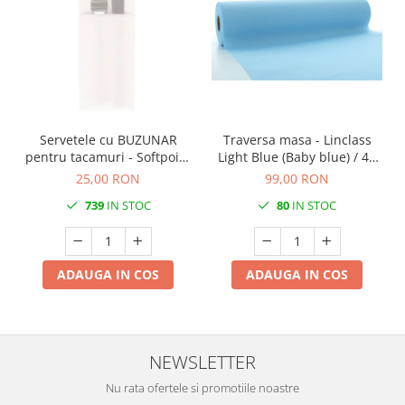
Servetele cu BUZUNAR
Traversa masa - Linclass
pentru tacamuri - Softpoint
Light Blue (Baby blue) / 40
(Alb) / 33 x 40 cm / 50 buc
cm x 24 m / 1 rola
25,00 RON
99,00 RON
739
IN STOC
80
IN STOC
ADAUGA IN COS
ADAUGA IN COS
NEWSLETTER
Nu rata ofertele si promotiile noastre