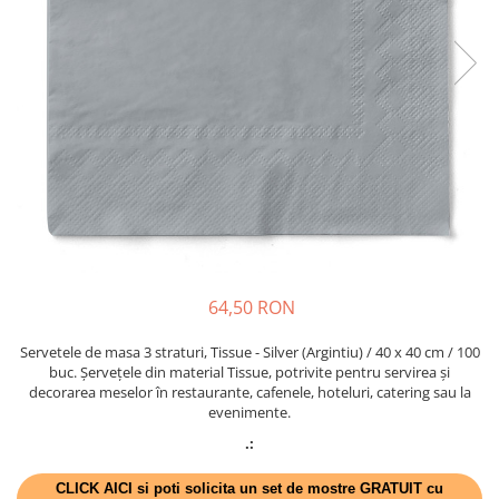
PAŞTE / EASTER
DECOR BEJ & MARO
TEMATICA CULINARA
DECOR ROZ
IARNA-CRACIUN-REVELION
DECOR NUNTA & LOGODNA
DECOR BOTEZ
DECOR EVENIMENTE CORPORATE
DECOR ANIVERSARI COPII
DECOR PETRECERI
TEMATICA MARINA
TEMATICA MEDITERANEANA
64,50 RON
TEMATICA BOTANICA / VEGETALA
Servetele de masa 3 straturi, Tissue - Silver (Argintiu) / 40 x 40 cm / 100
TEMATICA RUSTICA
buc. Șervețele din material Tissue, potrivite pentru servirea și
decorarea meselor în restaurante, cafenele, hoteluri, catering sau la
TEMATICA ROMANTICA
evenimente.
DECOR 1 & 8 MARTIE
.:
DECOR PASTE
CLICK AICI si poti solicita un set de mostre GRATUIT cu