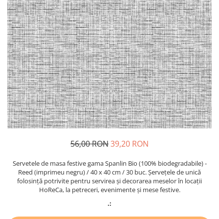
PAŞTE / EASTER
DECOR BEJ & MARO
TEMATICA CULINARA
DECOR ROZ
IARNA-CRACIUN-REVELION
DECOR NUNTA & LOGODNA
DECOR BOTEZ
DECOR EVENIMENTE CORPORATE
DECOR ANIVERSARI COPII
DECOR PETRECERI
TEMATICA MARINA
TEMATICA MEDITERANEANA
56,00 RON
39,20 RON
TEMATICA BOTANICA / VEGETALA
TEMATICA RUSTICA
Servetele de masa festive gama Spanlin Bio (100% biodegradabile) -
Reed (imprimeu negru) / 40 x 40 cm / 30 buc. Șervețele de unică
TEMATICA ROMANTICA
folosință potrivite pentru servirea și decorarea meselor în locații
HoReCa, la petreceri, evenimente și mese festive.
DECOR 1 & 8 MARTIE
.:
DECOR PASTE