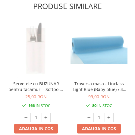
PRODUSE SIMILARE
Servetele cu BUZUNAR
Traversa masa - Linclass
pentru tacamuri - Softpoint
Light Blue (Baby blue) / 40
(Alb) / 33 x 40 cm / 50 buc
cm x 24 m / 1 rola
25,00 RON
99,00 RON
166
IN STOC
80
IN STOC
ADAUGA IN COS
ADAUGA IN COS