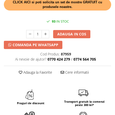
DECOR HALLOWEEN
CLICK AICI si poti solicita un set de mostre GRATUIT cu
produsele noastre.
DECOR ZIUA ROMANIEI
DECOR CRACIUN & REVELION
93
IN STOC
DECOR PRIMAVARA
DECOR VARA
ADAUGA IN COS
DECOR TOAMNA
COMANDA PE WHATSAPP
DECOR IARNA
Cod Produs:
87959
TEMATICA CULINARA
Ai nevoie de ajutor?
0770 424 279
/
0774 564 705
DECOR MOS NICOLAE
Adauga la Favorite
Cere informatii
TEMATICA FLORALA
DECOR OKTOBER FEST
DECOR BABY SHOWER
Transport gratuit la comenzi
Praguri de discount
peste 300 lei*