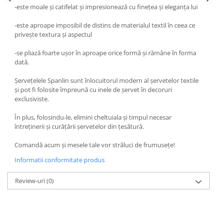
-este moale și catifelat și impresionează cu finețea și eleganța lui
-este aproape imposibil de distins de materialul textil în ceea ce
privește textura și aspectul
-se pliază foarte ușor în aproape orice formă și rămâne în forma
dată.
Șervețelele Spanlin sunt înlocuitorul modern al șervetelor textile
și pot fi folosite împreună cu inele de șervet în decoruri
exclusiviste.
În plus, folosindu-le, elimini cheltuiala și timpul necesar
întreținerii și curățării șervetelor din țesătură.
Comandă acum și mesele tale vor străluci de frumusețe!
Informatii conformitate produs
Review-uri
(0)