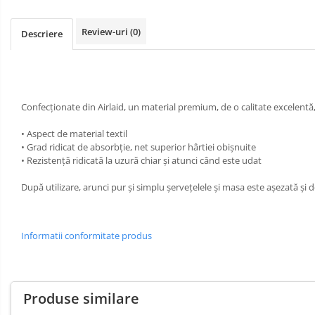
BAVETE
MASA
CULORI UNI
BUFET
LUMANARI
Review-uri
(0)
Descriere
Cu IMPRIMEU
VESELA
PREMIUM
UNICA
SPA & WELLNESS
FOLOSINTA
SETURI DE MASA
Confecționate din Airlaid, un material premium, de o calitate excelent
CUMPARA LA BAX - 1+1 Gratis
• Aspect de material textil
DECORURI DE MASA TEMATICE
• Grad ridicat de absorbție, net superior hârtiei obișnuite
DECOR ALB & IVORY
• Rezistență ridicată la uzură chiar și atunci când este udat
DECOR ROSU & BORDO
După utilizare, arunci pur și simplu șervețelele și masa este așezată și 
DECOR VERDE
DECOR LILA & MOV
Informatii conformitate produs
DECOR ALBASTRU
DECOR AURIU
DECOR ARGINTIU & GRI
Produse similare
DECOR BRONZ