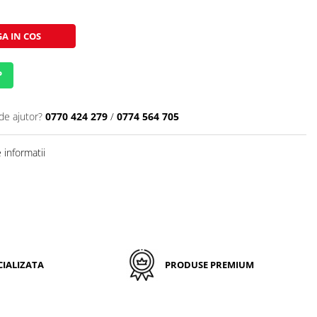
A IN COS
P
de ajutor?
0770 424 279
/
0774 564 705
informatii
IALIZATA
PRODUSE PREMIUM