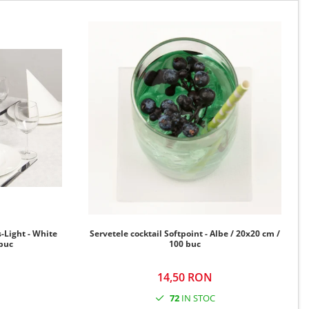
-Light - White
Servetele cocktail Softpoint - Albe / 20x20 cm /
 buc
100 buc
14,50 RON
72
IN STOC