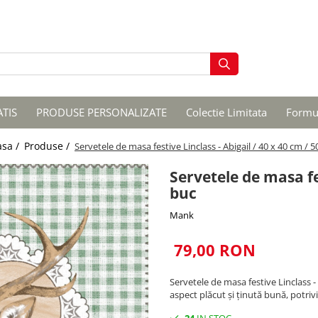
ATIS
PRODUSE PERSONALIZATE
Colectie Limitata
Formul
asa /
Produse /
Servetele de masa festive Linclass - Abigail / 40 x 40 cm / 5
Servetele de masa fes
buc
Mank
79,00 RON
Servetele de masa festive Linclass - 
aspect plăcut și ținută bună, potriv
24
IN STOC