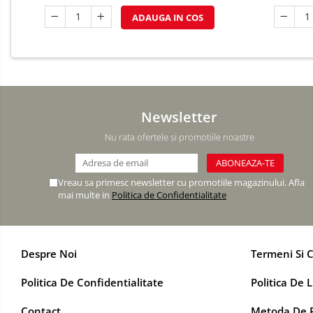
TEMATICA RUSTICA
ADAUGA IN COS
TEMATICA ROMANTICA
DECOR 1 & 8 MARTIE
DECOR PASTE
DECOR HALLOWEEN
DECOR ZIUA ROMANIEI
Newsletter
DECOR CRACIUN & REVELION
Nu rata ofertele si promotiile noastre
DECOR PRIMAVARA
DECOR VARA
Vreau sa primesc newsletter cu promotiile magazinului. Afla
mai multe in
Politica de Confidentialitate
DECOR TOAMNA
DECOR IARNA
TEMATICA CULINARA
Despre Noi
Termeni Si C
DECOR MOS NICOLAE
Politica De Confidentialitate
Politica De L
TEMATICA FLORALA
DECOR OKTOBER FEST
Contact
Metoda De P