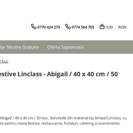
0770 424 279
0774 564 705
0,00
RON
ar Mostre Gratuite
Oferta Saptamanii
0 buc
tive Linclass - Abigail / 40 x 40 cm / 50
Abigail / 40 x 40 cm / 50 buc. Șervețele din material tip Airlaid/Linclass, cu
ite pentru mese festive, restaurante, hoteluri, catering și evenimente.