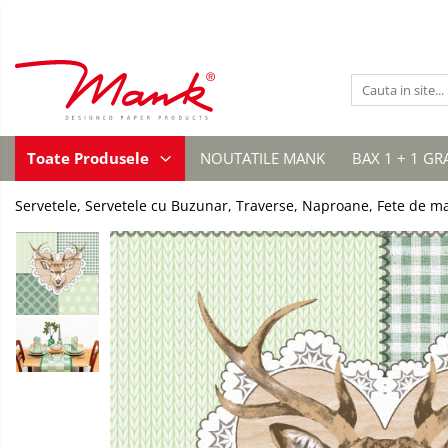
Toate Produsele
SERVETELE DE MASA, 3 STRATURI
TISSUE
UNI
SERVETELE
Toate Produsele
NOUTATILE MANK
BAX 1 + 1 GR
FESTIVE
IMPRIMEU
Servetele, Servetele cu Buzunar, Traverse, Naproane, Fete de m
NUNTA
CULORI UNI
ANIVERSARE SAU BOTEZ
AURIU, ARGINTIU & BRONZ
UNICE, Gama SPANLIN
FLORI
TEMATICA MARINA - PESCARESTI
VINTAGE