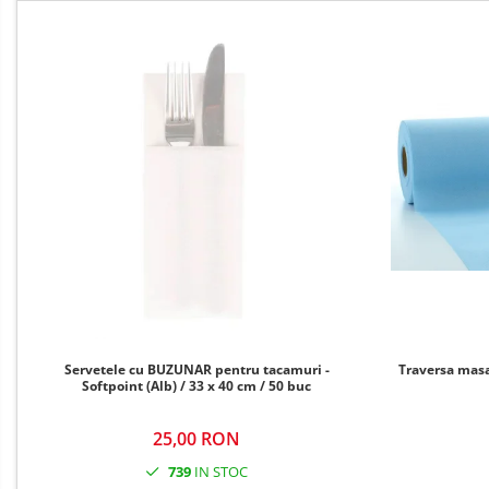
DECOR PORTOCALIU & CARAMIZIU
DECOR GALBEN
DECOR NEGRU
DECOR CREM
DECOR BEJ & MARO
DECOR ROZ
DECOR NUNTA & LOGODNA
DECOR BOTEZ
DECOR EVENIMENTE CORPORATE
DECOR ANIVERSARI COPII
DECOR PETRECERI
Servetele cu BUZUNAR pentru tacamuri -
Traversa masa 
Softpoint (Alb) / 33 x 40 cm / 50 buc
TEMATICA MARINA
TEMATICA MEDITERANEANA
25,00 RON
TEMATICA BOTANICA / VEGETALA
739
IN STOC