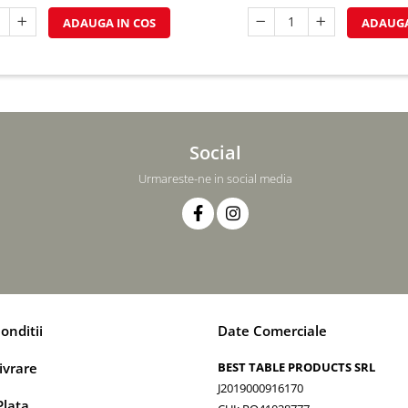
ADAUGA IN COS
ADAUGA
Social
Urmareste-ne in social media
onditii
Date Comerciale
ivrare
BEST TABLE PRODUCTS SRL
J2019000916170
lata