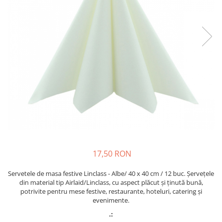
PAŞTE / EASTER
DECOR BEJ & MARO
TEMATICA CULINARA
DECOR ROZ
IARNA-CRACIUN-REVELION
DECOR NUNTA & LOGODNA
DECOR BOTEZ
DECOR EVENIMENTE CORPORATE
DECOR ANIVERSARI COPII
DECOR PETRECERI
TEMATICA MARINA
TEMATICA MEDITERANEANA
TEMATICA BOTANICA / VEGETALA
17,50 RON
TEMATICA RUSTICA
Servetele de masa festive Linclass - Albe/ 40 x 40 cm / 12 buc. Șervețele
TEMATICA ROMANTICA
din material tip Airlaid/Linclass, cu aspect plăcut și ținută bună,
potrivite pentru mese festive, restaurante, hoteluri, catering și
DECOR 1 & 8 MARTIE
evenimente.
DECOR PASTE
.: