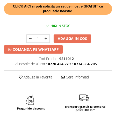
DECOR HALLOWEEN
CLICK AICI si poti solicita un set de mostre GRATUIT cu
DECOR ZIUA ROMANIEI
produsele noastre.
DECOR CRACIUN & REVELION
102
IN STOC
DECOR PRIMAVARA
DECOR VARA
ADAUGA IN COS
DECOR TOAMNA
COMANDA PE WHATSAPP
DECOR IARNA
TEMATICA CULINARA
Cod Produs:
9511012
Ai nevoie de ajutor?
0770 424 279
/
0774 564 705
DECOR MOS NICOLAE
TEMATICA FLORALA
Adauga la Favorite
Cere informatii
DECOR OKTOBER FEST
DECOR BABY SHOWER
Transport gratuit la comenzi
Praguri de discount
peste 300 lei*