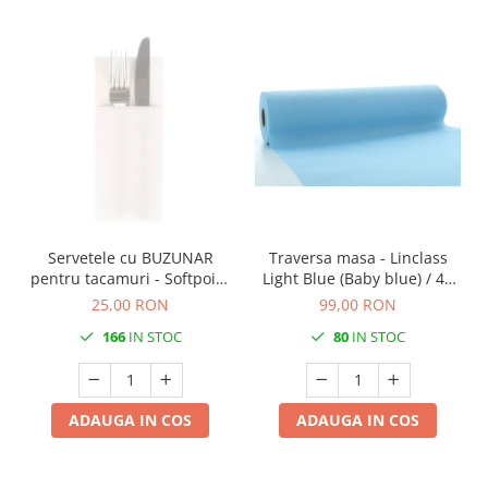
Servetele cu BUZUNAR
Traversa masa - Linclass
pentru tacamuri - Softpoint
Light Blue (Baby blue) / 40
(Alb) / 33 x 40 cm / 50 buc
cm x 24 m / 1 rola
25,00 RON
99,00 RON
166
IN STOC
80
IN STOC
ADAUGA IN COS
ADAUGA IN COS