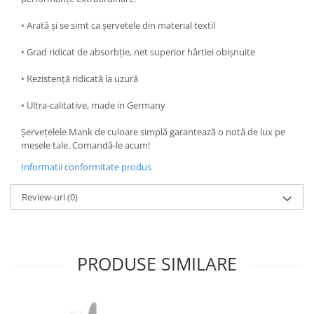
DECOR VARA
• Arată și se simt ca șervetele din material textil
DECOR TOAMNA
DECOR IARNA
• Grad ridicat de absorbție, net superior hârtiei obișnuite
TEMATICA CULINARA
• Rezistență ridicată la uzură
DECOR MOS NICOLAE
• Ultra-calitative, made in Germany
TEMATICA FLORALA
Șervețelele Mank de culoare simplă garantează o notă de lux pe
DECOR OKTOBER FEST
mesele tale. Comandă-le acum!
DECOR BABY SHOWER
Informatii conformitate produs
MINI BAX 1+1 GRATUIT
Review-uri
(0)
CUMPARA LA PALET
PRODUSE SIMILARE