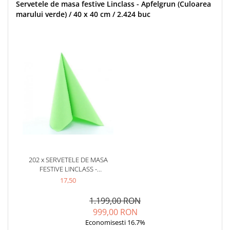
DECOR ROSU & BORDO
Servetele de masa festive Linclass - Apfelgrun (Culoarea
marului verde) / 40 x 40 cm / 2.424 buc
DECOR VERDE
DECOR LILA & MOV
DECOR ALBASTRU
DECOR AURIU
DECOR ARGINTIU & GRI
DECOR BRONZ
DECOR PORTOCALIU & CARAMIZIU
DECOR GALBEN
DECOR NEGRU
202 x SERVETELE DE MASA
DECOR CREM
FESTIVE LINCLASS -
DECOR BEJ & MARO
APFELGRUN (CULOAREA
17,50
MARULUI VERDE) / 40 X 40 CM
DECOR ROZ
/ 12 BUC
1.199,00 RON
DECOR NUNTA & LOGODNA
999,00 RON
Economisesti 16.7%
DECOR BOTEZ