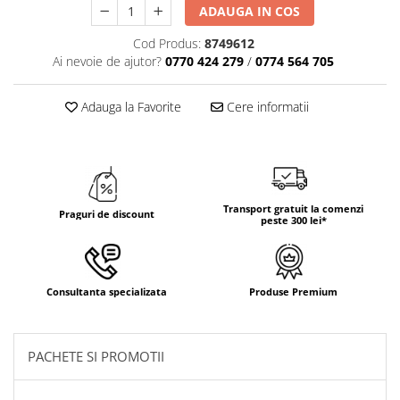
ADAUGA IN COS
TRAVERSE DE MASA
Cod Produs:
8749612
AURIU, ARGINTIU & BRONZ
Ai nevoie de ajutor?
0770 424 279
/
0774 564 705
CULORI UNI
Cu IMPRIMEU
Adauga la Favorite
Cere informatii
FETE DE MASA
NAPROANE MASA
CAPACE, COASTERE & BAVETE
FUSTE MASA BUFET
Transport gratuit la comenzi
Praguri de discount
LUMANARI
peste 300 lei*
VESELA PREMIUM UNICA
FOLOSINTA
SPA & WELLNESS
Consultanta specializata
Produse Premium
SETURI DE MASA
CUMPARA LA BAX - 1+1 Gratis
DECORURI DE MASA TEMATICE
PACHETE SI PROMOTII
DECOR ALB & IVORY