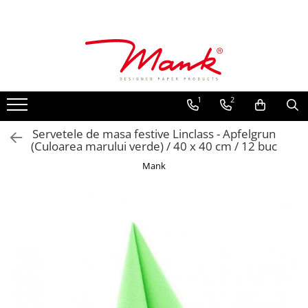
Toate Produsele
SERVETELE DE MASA, 3 STRATURI
TISSUE
1
2
UNI
IMPRIMEU
Servetele de masa festive Linclass - Apfelgrun
(Culoarea marului verde) / 40 x 40 cm / 12 buc
SERVETELE FESTIVE
Mank
NUNTA
CULORI UNI
ANIVERSARE SAU BOTEZ
AURIU, ARGINTIU & BRONZ
UNICE, Gama SPANLIN
FLORI
TEMATICA MARINA - PESCARESTI