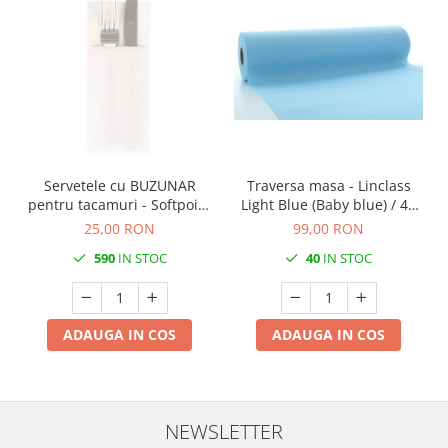
Servetele cu BUZUNAR
Traversa masa - Linclass
pentru tacamuri - Softpoint
Light Blue (Baby blue) / 40
(Alb) / 33 x 40 cm / 50 buc
cm x 24 m / 1 rola
25,00 RON
99,00 RON
590
IN STOC
40
IN STOC
ADAUGA IN COS
ADAUGA IN COS
NEWSLETTER