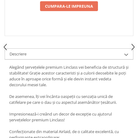
CUMPARA-LE IMPREUNA
DECOR EVENIMENTE CORPORATE
DECOR ANIVERSARI COPII
DECOR PETRECERI
TEMATICA MARINA
TEMATICA MEDITERANEANA
Descriere
TEMATICA BOTANICA / VEGETALA
TEMATICA RUSTICA
Alegând șervețelele premium Linclass vei beneficia de structură și
stabilitate! Grație acestor caracteristi și a culorii deosebite le poți
TEMATICA ROMANTICA
aduce în aproape orice formă și ele devin instant vedeta
DECOR 1 & 8 MARTIE
decorului mesei tale.
DECOR PASTE
De asemenea, îți vei încânta oaspeții cu senzația unică de
DECOR HALLOWEEN
catifelare pe care o dau și cu aspectul asemănător țesăturii.
DECOR ZIUA ROMANIEI
Impresionează-i creând un decor de excepție cu ajutorul
șervețelelor premium Linclass!
DECOR CRACIUN & REVELION
DECOR PRIMAVARA
Confecționate din material Airlaid, de o calitate excelentă, cu
performanțe extraordinare: