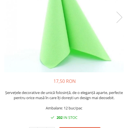
VINTAGE
RUSTICE - VANATORESTI
TOAMNA
VALENTINE'S DAY /DRAGOBETE
1 & 8 MARTIE
PAŞTE / EASTER
TEMATICA CULINARA
IARNA-CRACIUN-REVELION
SERVETELE CU BUZUNAR TACAMURI
17,50 RON
SOFTPOINT, Best Seller
DELUXE LIGHT
Șervețele decorative de unică folosință, de o eleganță aparte, perfecte
pentru orice masă în care îți dorești un design mai deosebit.
DELUXE, 4 straturi
LINCLASS, High Quality
Ambalare: 12 buc/pac
UNICE, Gama SPANLIN
202
IN STOC
PORT-TACAMURI