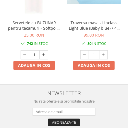
Servetele cu BUZUNAR
Traversa masa - Linclass
pentru tacamuri - Softpoint
Light Blue (Baby blue) / 40
(Alb) / 33 x 40 cm / 50 buc
cm x 24 m / 1 rola
25,00 RON
99,00 RON
742
IN STOC
80
IN STOC
ADAUGA IN COS
ADAUGA IN COS
NEWSLETTER
Nu rata ofertele si promotiile noastre