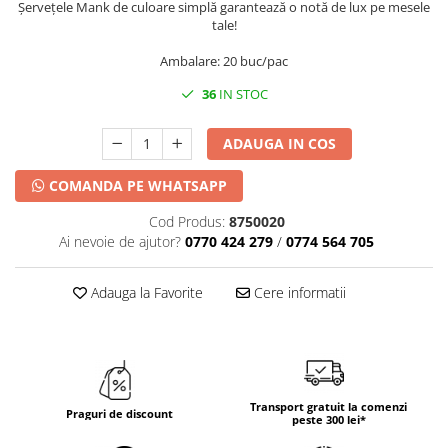
DECOR HALLOWEEN
Șervețele Mank de culoare simplă garantează o notă de lux pe mesele
tale!
DECOR ZIUA ROMANIEI
Ambalare: 20 buc/pac
DECOR CRACIUN & REVELION
36
IN STOC
DECOR PRIMAVARA
DECOR VARA
ADAUGA IN COS
DECOR TOAMNA
COMANDA PE WHATSAPP
DECOR IARNA
Cod Produs:
8750020
TEMATICA CULINARA
Ai nevoie de ajutor?
0770 424 279
/
0774 564 705
DECOR MOS NICOLAE
TEMATICA FLORALA
Adauga la Favorite
Cere informatii
DECOR OKTOBER FEST
DECOR BABY SHOWER
Transport gratuit la comenzi
Praguri de discount
peste 300 lei*