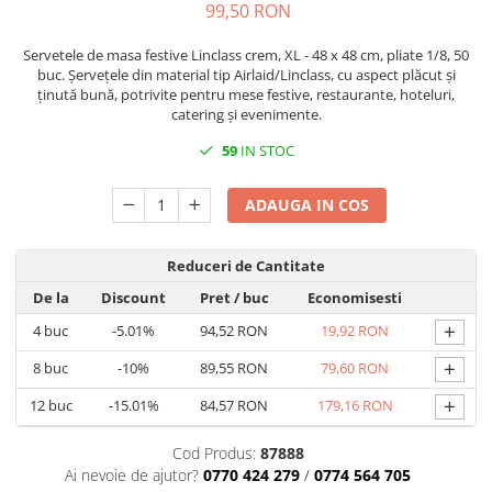
99,50 RON
TRAVERSE DE MASA
AURIU, ARGINTIU & BRONZ
Servetele de masa festive Linclass crem, XL - 48 x 48 cm, pliate 1/8, 50
buc. Șervețele din material tip Airlaid/Linclass, cu aspect plăcut și
CULORI UNI
ținută bună, potrivite pentru mese festive, restaurante, hoteluri,
catering și evenimente.
Cu IMPRIMEU
59
IN STOC
FETE DE MASA
NAPROANE MASA
ADAUGA IN COS
CAPACE, COASTERE & BAVETE
FUSTE MASA BUFET
Reduceri de Cantitate
LUMANARI
De la
Discount
Pret
/ buc
Economisesti
VESELA PREMIUM UNICA
FOLOSINTA
+
4
buc
-5.01%
94,52 RON
19,92 RON
SPA & WELLNESS
+
8
buc
-10%
89,55 RON
79,60 RON
SETURI DE MASA
+
12
buc
-15.01%
84,57 RON
179,16 RON
CUMPARA LA BAX - 1+1 Gratis
DECORURI DE MASA TEMATICE
Cod Produs:
87888
DECOR ALB & IVORY
Ai nevoie de ajutor?
0770 424 279
/
0774 564 705