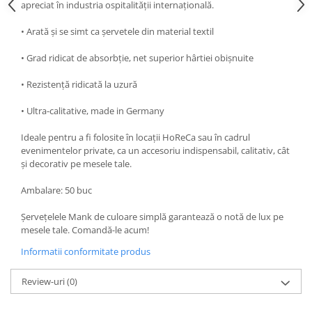
apreciat în industria ospitalității internațională.
DECOR EVENIMENTE CORPORATE
• Arată și se simt ca șervetele din material textil
DECOR ANIVERSARI COPII
• Grad ridicat de absorbție, net superior hârtiei obișnuite
DECOR PETRECERI
TEMATICA MARINA
• Rezistență ridicată la uzură
TEMATICA MEDITERANEANA
• Ultra-calitative, made in Germany
TEMATICA BOTANICA / VEGETALA
Ideale pentru a fi folosite în locații HoReCa sau în cadrul
TEMATICA RUSTICA
evenimentelor private, ca un accesoriu indispensabil, calitativ, cât
și decorativ pe mesele tale.
TEMATICA ROMANTICA
DECOR 1 & 8 MARTIE
Ambalare: 50 buc
DECOR PASTE
Șervețelele Mank de culoare simplă garantează o notă de lux pe
mesele tale. Comandă-le acum!
DECOR HALLOWEEN
Informatii conformitate produs
DECOR ZIUA ROMANIEI
DECOR CRACIUN & REVELION
Review-uri
(0)
DECOR PRIMAVARA