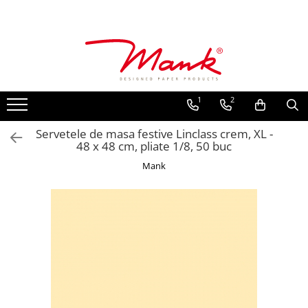
Toate Produsele
SERVETELE DE MASA, 3 STRATURI
TISSUE
1
2
UNI
IMPRIMEU
Servetele de masa festive Linclass crem, XL -
48 x 48 cm, pliate 1/8, 50 buc
SERVETELE FESTIVE
Mank
NUNTA
CULORI UNI
ANIVERSARE SAU BOTEZ
AURIU, ARGINTIU & BRONZ
UNICE, Gama SPANLIN
FLORI
TEMATICA MARINA - PESCARESTI