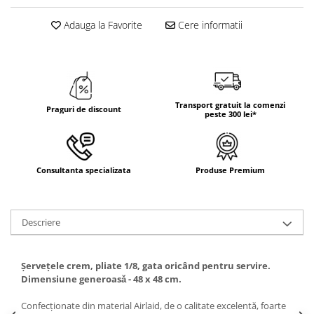
DECOR ROSU & BORDO
Adauga la Favorite
Cere informatii
DECOR VERDE
DECOR LILA & MOV
DECOR ALBASTRU
DECOR AURIU
Transport gratuit la comenzi
Praguri de discount
DECOR ARGINTIU & GRI
peste 300 lei*
DECOR BRONZ
DECOR PORTOCALIU & CARAMIZIU
Consultanta specializata
Produse Premium
DECOR GALBEN
DECOR NEGRU
DECOR CREM
Descriere
DECOR BEJ & MARO
DECOR ROZ
Șervețele crem, pliate 1/8, gata oricând pentru servire.
Dimensiune generoasǎ - 48 x 48 cm.
DECOR NUNTA & LOGODNA
Confecționate din material Airlaid, de o calitate excelentă, foarte
DECOR BOTEZ