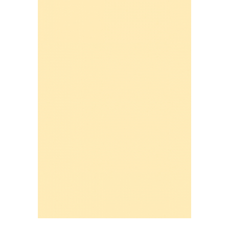
VINTAGE
RUSTICE - VANATORESTI
TOAMNA
VALENTINE'S DAY /DRAGOBETE
1 & 8 MARTIE
PAŞTE / EASTER
TEMATICA CULINARA
IARNA-CRACIUN-REVELION
SERVETELE CU BUZUNAR TACAMURI
SOFTPOINT, Best Seller
DELUXE LIGHT
DELUXE, 4 straturi
LINCLASS, High Quality
UNICE, Gama SPANLIN
PORT-TACAMURI