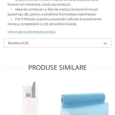
brunch-uri romantice, nunți sau botezuri.
DECOR EVENIMENTE CORPORATE
• Ideal de combinat cu fețe de masă și accesorii în tonuri
DECOR ANIVERSARI COPII
pastel sau alb, pentru a evidenția frumusețea imprimeului.
• Pot fi folosite și pentru prezentări rafinate la evenimente
DECOR PETRECERI
Horeca, completând cu stil atmosfera locației.
TEMATICA MARINA
Informatii conformitate produs
TEMATICA MEDITERANEANA
Review-uri
(0)
TEMATICA BOTANICA / VEGETALA
TEMATICA RUSTICA
TEMATICA ROMANTICA
PRODUSE SIMILARE
DECOR 1 & 8 MARTIE
DECOR PASTE
DECOR HALLOWEEN
DECOR ZIUA ROMANIEI
DECOR CRACIUN & REVELION
DECOR PRIMAVARA