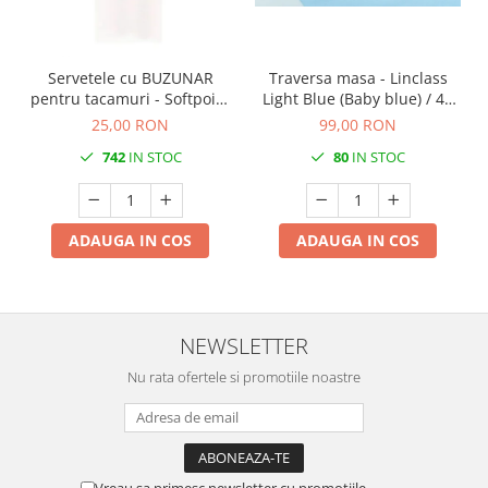
DECOR VARA
DECOR TOAMNA
DECOR IARNA
Servetele cu BUZUNAR
Traversa masa - Linclass
pentru tacamuri - Softpoint
Light Blue (Baby blue) / 40
TEMATICA CULINARA
(Alb) / 33 x 40 cm / 50 buc
cm x 24 m / 1 rola
25,00 RON
99,00 RON
DECOR MOS NICOLAE
742
IN STOC
80
IN STOC
TEMATICA FLORALA
DECOR OKTOBER FEST
ADAUGA IN COS
ADAUGA IN COS
DECOR BABY SHOWER
MINI BAX 1+1 GRATUIT
CUMPARA LA PALET
NEWSLETTER
Nu rata ofertele si promotiile noastre
Vreau sa primesc newsletter cu promotiile