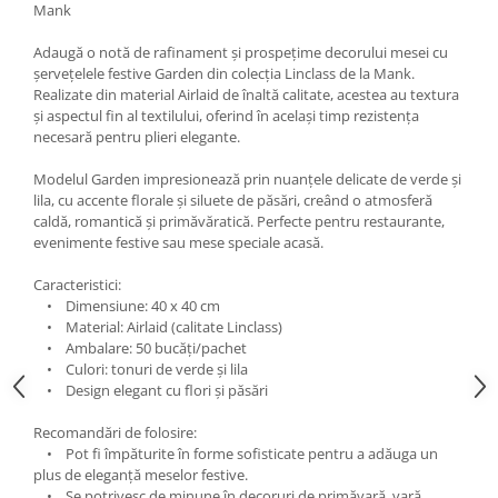
DECOR ROSU & BORDO
Mank
DECOR VERDE
Adaugă o notă de rafinament și prospețime decorului mesei cu
șervețelele festive Garden din colecția Linclass de la Mank.
DECOR LILA & MOV
Realizate din material Airlaid de înaltă calitate, acestea au textura
DECOR ALBASTRU
și aspectul fin al textilului, oferind în același timp rezistența
necesară pentru plieri elegante.
DECOR AURIU
DECOR ARGINTIU & GRI
Modelul Garden impresionează prin nuanțele delicate de verde și
lila, cu accente florale și siluete de păsări, creând o atmosferă
DECOR BRONZ
caldă, romantică și primăvăratică. Perfecte pentru restaurante,
evenimente festive sau mese speciale acasă.
DECOR PORTOCALIU & CARAMIZIU
DECOR GALBEN
Caracteristici:
• Dimensiune: 40 x 40 cm
DECOR NEGRU
• Material: Airlaid (calitate Linclass)
• Ambalare: 50 bucăți/pachet
DECOR CREM
• Culori: tonuri de verde și lila
DECOR BEJ & MARO
• Design elegant cu flori și păsări
DECOR ROZ
Recomandări de folosire:
DECOR NUNTA & LOGODNA
• Pot fi împăturite în forme sofisticate pentru a adăuga un
plus de eleganță meselor festive.
DECOR BOTEZ
• Se potrivesc de minune în decoruri de primăvară, vară,