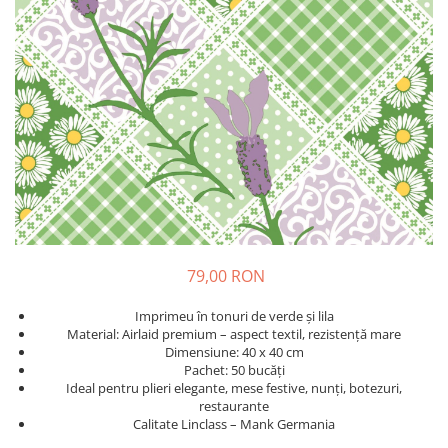
VINTAGE
RUSTICE - VANATORESTI
TOAMNA
VALENTINE'S DAY /DRAGOBETE
1 & 8 MARTIE
PAŞTE / EASTER
TEMATICA CULINARA
IARNA-CRACIUN-REVELION
SERVETELE CU BUZUNAR TACAMURI
79,00 RON
SOFTPOINT, Best Seller
DELUXE LIGHT
Imprimeu în tonuri de verde şi lila
Material: Airlaid premium – aspect textil, rezistență mare
DELUXE, 4 straturi
Dimensiune: 40 x 40 cm
Pachet: 50 bucăți
LINCLASS, High Quality
Ideal pentru plieri elegante, mese festive, nunți, botezuri,
restaurante
UNICE, Gama SPANLIN
Calitate Linclass – Mank Germania
PORT-TACAMURI