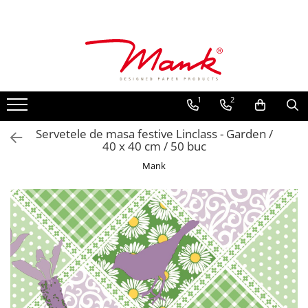
Toate Produsele
SERVETELE DE MASA, 3 STRATURI
TISSUE
1
2
UNI
IMPRIMEU
Servetele de masa festive Linclass - Garden /
40 x 40 cm / 50 buc
SERVETELE FESTIVE
Mank
NUNTA
CULORI UNI
ANIVERSARE SAU BOTEZ
AURIU, ARGINTIU & BRONZ
UNICE, Gama SPANLIN
FLORI
TEMATICA MARINA - PESCARESTI