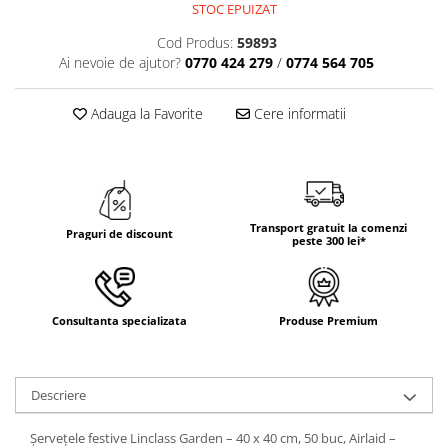
STOC EPUIZAT
TRAVERSE DE MASA
Cod Produs:
59893
AURIU, ARGINTIU & BRONZ
Ai nevoie de ajutor?
0770 424 279
/
0774 564 705
CULORI UNI
Cu IMPRIMEU
Adauga la Favorite
Cere informatii
FETE DE MASA
NAPROANE MASA
CAPACE, COASTERE & BAVETE
FUSTE MASA BUFET
Transport gratuit la comenzi
Praguri de discount
peste 300 lei*
LUMANARI
VESELA PREMIUM UNICA
FOLOSINTA
SPA & WELLNESS
Consultanta specializata
Produse Premium
SETURI DE MASA
CUMPARA LA BAX - 1+1 Gratis
Descriere
DECORURI DE MASA TEMATICE
DECOR ALB & IVORY
Șervețele festive Linclass Garden – 40 x 40 cm, 50 buc, Airlaid –