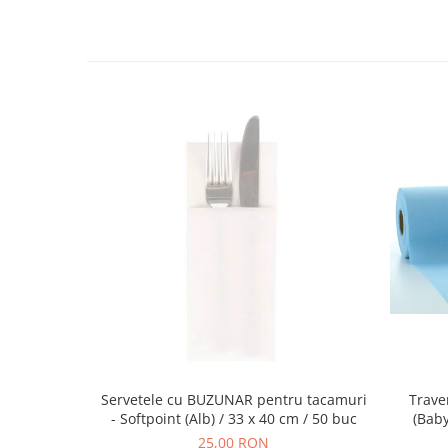
DECOR ROSU & BORDO
DECOR VERDE
DECOR LILA & MOV
DECOR ALBASTRU
DECOR AURIU
DECOR ARGINTIU & GRI
DECOR BRONZ
DECOR PORTOCALIU & CARAMIZIU
DECOR GALBEN
DECOR NEGRU
DECOR CREM
DECOR BEJ & MARO
DECOR ROZ
Servetele cu BUZUNAR pentru tacamuri
Trave
DECOR NUNTA & LOGODNA
- Softpoint (Alb) / 33 x 40 cm / 50 buc
(Baby
DECOR BOTEZ
25,00 RON