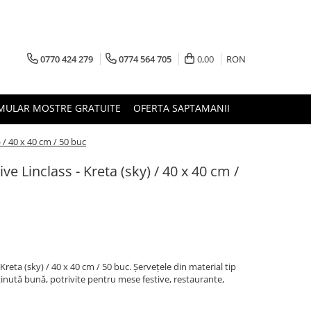
0770 424 279
0774 564 705
0,00
RON
MULAR MOSTRE GRATUITE
OFERTA SAPTAMANII
 / 40 x 40 cm / 50 buc
ve Linclass - Kreta (sky) / 40 x 40 cm /
Kreta (sky) / 40 x 40 cm / 50 buc. Șervețele din material tip
i ținută bună, potrivite pentru mese festive, restaurante,