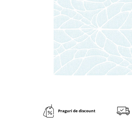
VINTAGE
RUSTICE - VANATORESTI
TOAMNA
VALENTINE'S DAY /DRAGOBETE
1 & 8 MARTIE
PAŞTE / EASTER
TEMATICA CULINARA
IARNA-CRACIUN-REVELION
SERVETELE CU BUZUNAR TACAMURI
SOFTPOINT, Best Seller
DELUXE LIGHT
DELUXE, 4 straturi
Praguri de discount
LINCLASS, High Quality
UNICE, Gama SPANLIN
PORT-TACAMURI