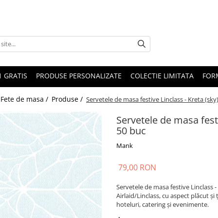
1 GRATIS
PRODUSE PERSONALIZATE
COLECTIE LIMITATA
FOR
 Fete de masa /
Produse /
Servetele de masa festive Linclass - Kreta (sky)
Servetele de masa festi
50 buc
Mank
79,00 RON
Servetele de masa festive Linclass - 
Airlaid/Linclass, cu aspect plăcut ș
hoteluri, catering și evenimente.
.: