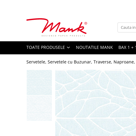
Toate Produsele
SERVETELE DE MASA, 3 STRATURI
TISSUE
UNI
TOATE PRODUSELE
NOUTATILE MANK
BAX 1 + 
IMPRIMEU
Servetele, Servetele cu Buzunar, Traverse, Naproane,
SERVETELE FESTIVE
NUNTA
CULORI UNI
ANIVERSARE SAU BOTEZ
AURIU, ARGINTIU & BRONZ
UNICE, Gama SPANLIN
FLORI
TEMATICA MARINA - PESCARESTI