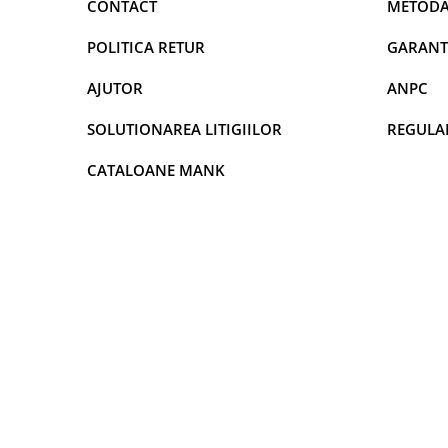
CONTACT
METODA
DECOR VARA
DECOR TOAMNA
POLITICA RETUR
GARANT
DECOR IARNA
AJUTOR
ANPC
TEMATICA CULINARA
SOLUTIONAREA LITIGIILOR
REGULA
DECOR MOS NICOLAE
TEMATICA FLORALA
CATALOANE MANK
DECOR OKTOBER FEST
DECOR BABY SHOWER
MINI BAX 1+1 GRATUIT
CUMPARA LA PALET