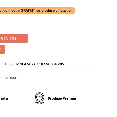
 set de mostre GRATUIT cu produsele noastre.
A IN COS
P
e ajutor?
0770 424 279
/
0774 564 705
informatii
izata
Produse Premium