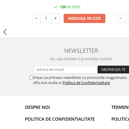
DECOR EVENIMENTE CORPORATE
739
IN STOC
DECOR ANIVERSARI COPII
ADAUGA IN COS
DECOR PETRECERI
TEMATICA MARINA
TEMATICA MEDITERANEANA
NEWSLETTER
TEMATICA BOTANICA / VEGETALA
Nu rata ofertele si promotiile noastre
TEMATICA RUSTICA
TEMATICA ROMANTICA
Vreau sa primesc newsletter cu promotiile magazinului.
DECOR 1 & 8 MARTIE
Afla mai multe in
Politica de Confidentialitate
DECOR PASTE
DECOR HALLOWEEN
DECOR ZIUA ROMANIEI
DESPRE NOI
TERMENI
DECOR CRACIUN & REVELION
POLITICA DE CONFIDENTIALITATE
POLITIC
DECOR PRIMAVARA