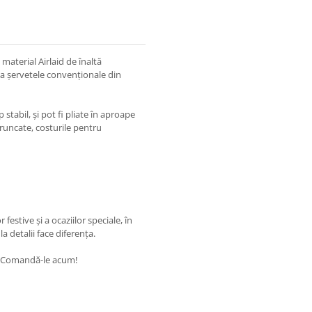
aterial Airlaid de înaltă
la șervetele convenționale din
 stabil, și pot fi pliate în aproape
aruncate, costurile pentru
estive și a ocaziilor speciale, în
a detalii face diferența.
. Comandă-le acum!