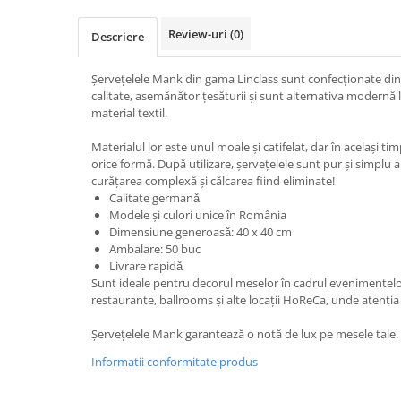
TRAVERSE DE MASA
Review-uri
(0)
Descriere
AURIU, ARGINTIU & BRONZ
CULORI UNI
Șervețelele Mank din gama Linclass sunt confecționate din m
calitate, asemănător țesăturii şi sunt alternativa modernă 
Cu IMPRIMEU
material textil.
FETE DE MASA
Materialul lor este unul moale și catifelat, dar în acelaşi timp
NAPROANE MASA
orice formă. După utilizare, șervețelele sunt pur și simplu 
CAPACE, COASTERE & BAVETE
curățarea complexă și călcarea fiind eliminate!
FUSTE MASA BUFET
Calitate germanǎ
Modele şi culori unice în România
LUMANARI
Dimensiune generoasǎ: 40 x 40 cm
VESELA PREMIUM UNICA
Ambalare: 50 buc
FOLOSINTA
Livrare rapidǎ
Sunt ideale pentru decorul meselor în cadrul evenimentelor f
SPA & WELLNESS
restaurante, ballrooms și alte locații HoReCa, unde atenția l
SETURI DE MASA
CUMPARA LA BAX - 1+1 Gratis
Șervețelele Mank garantează o notă de lux pe mesele tale
DECORURI DE MASA TEMATICE
Informatii conformitate produs
DECOR ALB & IVORY