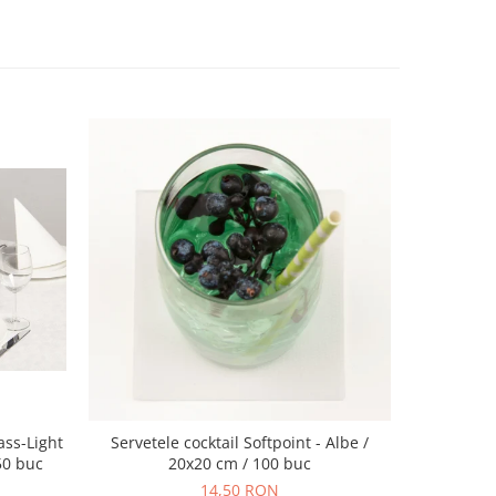
ass-Light
Servetele cocktail Softpoint - Albe /
Servetele 
 50 buc
20x20 cm / 100 buc
- Rob (mod
14,50 RON