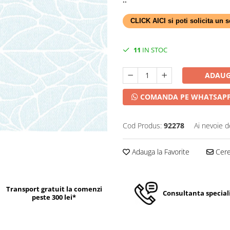
CLICK AICI si poti solicita un
11
IN STOC
ADAUG
COMANDA PE WHATSAP
Cod Produs:
92278
Ai nevoie d
Adauga la Favorite
Cere 
Transport gratuit la comenzi
Consultanta special
peste 300 lei*