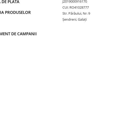
 DE PLATA
J2019000916170
CUI: RO41028777
IA PRODUSELOR
Str. Pârâului, Nr. 9
Șendreni, Galați
MENT DE CAMPANII