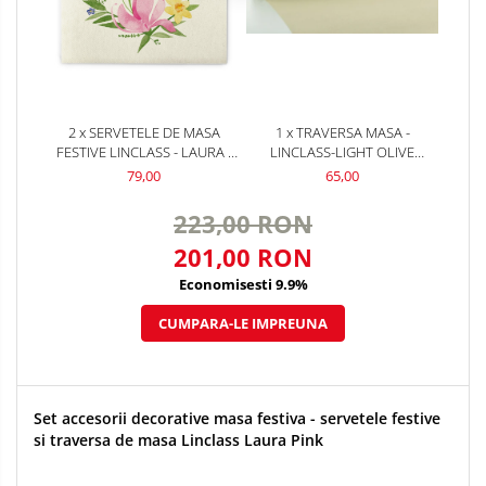
2 x SERVETELE DE MASA
1 x TRAVERSA MASA -
FESTIVE LINCLASS - LAURA /
LINCLASS-LIGHT OLIVE
40 X 40 CM / 50 BUC
(VERDE OLIV) / 40 CM X 24 M /
79,00
65,00
1 BUC
223,00 RON
201,00 RON
Economisesti 9.9%
CUMPARA-LE IMPREUNA
Set accesorii decorative masa festiva - servetele festive
si traversa de masa Linclass Laura Pink