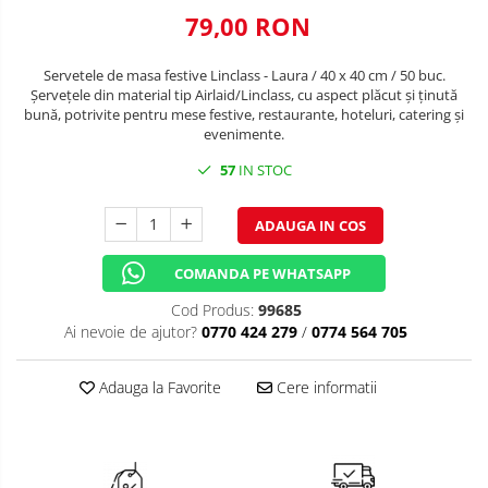
79,00 RON
TEMATICA RUSTICA
TEMATICA ROMANTICA
Servetele de masa festive Linclass - Laura / 40 x 40 cm / 50 buc.
Șervețele din material tip Airlaid/Linclass, cu aspect plăcut și ținută
DECOR 1 & 8 MARTIE
bună, potrivite pentru mese festive, restaurante, hoteluri, catering și
evenimente.
DECOR PASTE
57
IN STOC
DECOR HALLOWEEN
ADAUGA IN COS
DECOR ZIUA ROMANIEI
DECOR CRACIUN & REVELION
COMANDA PE WHATSAPP
DECOR PRIMAVARA
Cod Produs:
99685
Ai nevoie de ajutor?
0770 424 279
/
0774 564 705
DECOR VARA
Adauga la Favorite
Cere informatii
DECOR TOAMNA
DECOR IARNA
TEMATICA CULINARA