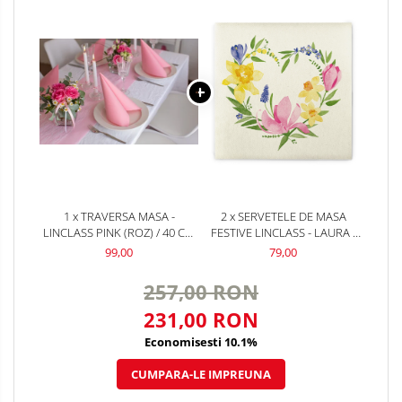
1 x TRAVERSA MASA -
2 x SERVETELE DE MASA
LINCLASS PINK (ROZ) / 40 CM
FESTIVE LINCLASS - LAURA /
X 24 M / 1 BUC
40 X 40 CM / 50 BUC
99,00
79,00
257,00 RON
231,00 RON
Economisesti 10.1%
CUMPARA-LE IMPREUNA