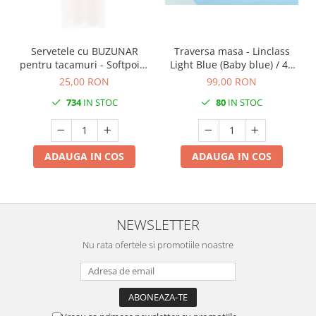
Servetele cu BUZUNAR
Traversa masa - Linclass
pentru tacamuri - Softpoint
Light Blue (Baby blue) / 40
(Alb) / 33 x 40 cm / 50 buc
cm x 24 m / 1 rola
25,00 RON
99,00 RON
734
IN STOC
80
IN STOC
ADAUGA IN COS
ADAUGA IN COS
NEWSLETTER
Nu rata ofertele si promotiile noastre