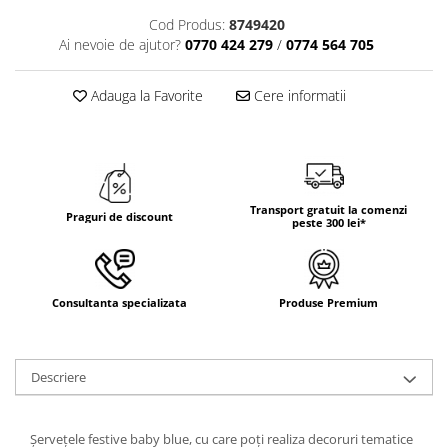
DECOR HALLOWEEN
Cod Produs:
8749420
DECOR ZIUA ROMANIEI
Ai nevoie de ajutor?
0770 424 279
/
0774 564 705
DECOR CRACIUN & REVELION
Adauga la Favorite
Cere informatii
DECOR PRIMAVARA
DECOR VARA
DECOR TOAMNA
DECOR IARNA
Transport gratuit la comenzi
Praguri de discount
TEMATICA CULINARA
peste 300 lei*
DECOR MOS NICOLAE
TEMATICA FLORALA
Consultanta specializata
Produse Premium
DECOR OKTOBER FEST
DECOR BABY SHOWER
Descriere
Șervețele festive baby blue, cu care poți realiza decoruri tematice