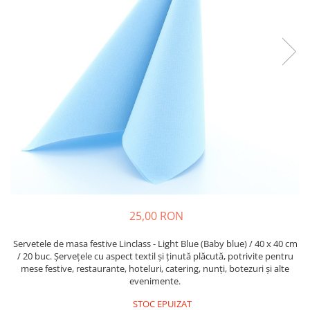
PAŞTE / EASTER
DECOR BEJ & MARO
TEMATICA CULINARA
DECOR ROZ
IARNA-CRACIUN-REVELION
DECOR NUNTA & LOGODNA
DECOR BOTEZ
DECOR EVENIMENTE CORPORATE
DECOR ANIVERSARI COPII
DECOR PETRECERI
TEMATICA MARINA
TEMATICA MEDITERANEANA
TEMATICA BOTANICA / VEGETALA
25,00 RON
TEMATICA RUSTICA
Servetele de masa festive Linclass - Light Blue (Baby blue) / 40 x 40 cm
TEMATICA ROMANTICA
/ 20 buc. Șervețele cu aspect textil și ținută plăcută, potrivite pentru
mese festive, restaurante, hoteluri, catering, nunți, botezuri și alte
DECOR 1 & 8 MARTIE
evenimente.
DECOR PASTE
STOC EPUIZAT