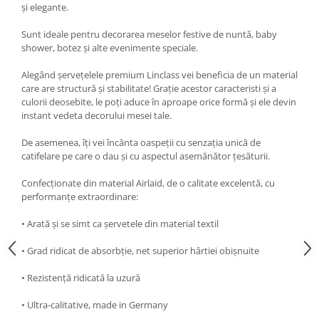
şi elegante.
Sunt ideale pentru decorarea meselor festive de nuntă, baby
shower, botez și alte evenimente speciale.
Alegând șervețelele premium Linclass vei beneficia de un material
care are structură și stabilitate! Grație acestor caracteristi și a
culorii deosebite, le poți aduce în aproape orice formă și ele devin
instant vedeta decorului mesei tale.
De asemenea, îți vei încânta oaspeții cu senzația unică de
catifelare pe care o dau și cu aspectul asemănător țesăturii.
Confecționate din material Airlaid, de o calitate excelentă, cu
performanțe extraordinare:
• Arată și se simt ca șervetele din material textil
• Grad ridicat de absorbție, net superior hârtiei obișnuite
• Rezistență ridicată la uzură
• Ultra-calitative, made in Germany