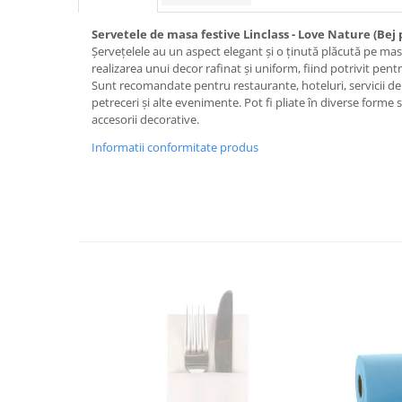
DECOR ROSU & BORDO
DECOR VERDE
Servetele de masa festive Linclass - Love Nature (Bej p
Șervețelele au un aspect elegant și o ținută plăcută pe mas
DECOR LILA & MOV
realizarea unui decor rafinat și uniform, fiind potrivit pentr
Sunt recomandate pentru restaurante, hoteluri, servicii de 
DECOR ALBASTRU
petreceri și alte evenimente. Pot fi pliate în diverse forme
DECOR AURIU
accesorii decorative.
DECOR ARGINTIU & GRI
Informatii conformitate produs
DECOR BRONZ
DECOR PORTOCALIU & CARAMIZIU
DECOR GALBEN
DECOR NEGRU
DECOR CREM
DECOR BEJ & MARO
DECOR ROZ
DECOR NUNTA & LOGODNA
DECOR BOTEZ