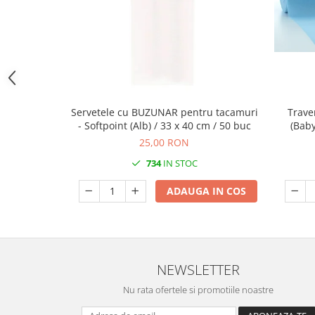
DECOR EVENIMENTE CORPORATE
DECOR ANIVERSARI COPII
DECOR PETRECERI
TEMATICA MARINA
TEMATICA MEDITERANEANA
Servetele cu BUZUNAR pentru tacamuri
Trave
TEMATICA BOTANICA / VEGETALA
- Softpoint (Alb) / 33 x 40 cm / 50 buc
(Baby
25,00 RON
TEMATICA RUSTICA
734
IN STOC
TEMATICA ROMANTICA
DECOR 1 & 8 MARTIE
ADAUGA IN COS
DECOR PASTE
DECOR HALLOWEEN
DECOR ZIUA ROMANIEI
NEWSLETTER
DECOR CRACIUN & REVELION
Nu rata ofertele si promotiile noastre
DECOR PRIMAVARA