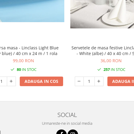
rsa masa - Linclass Light Blue
Servetele de masa festive Lincl
 blue) / 40 cm x 24 m / 1 rola
- White (albe) / 40 x 40 cm /
99,00 RON
36,00 RON
80
IN STOC
257
IN STOC
ADAUGA IN COS
ADAUGA I
SOCIAL
Urmareste-ne in social media