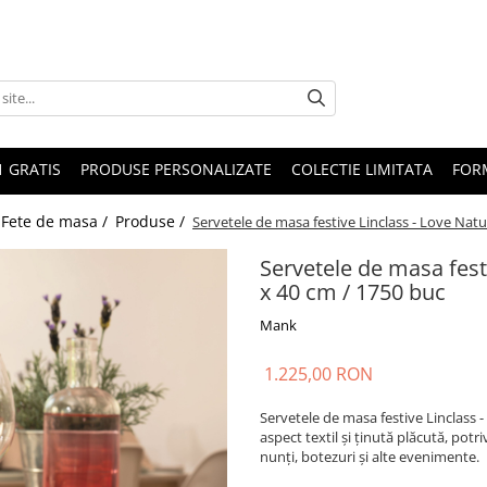
1 GRATIS
PRODUSE PERSONALIZATE
COLECTIE LIMITATA
FOR
 Fete de masa /
Produse /
Servetele de masa festive Linclass - Love Natur
Servetele de masa festi
x 40 cm / 1750 buc
Mank
1.225,00 RON
Servetele de masa festive Linclass -
aspect textil și ținută plăcută, potr
nunți, botezuri și alte evenimente.