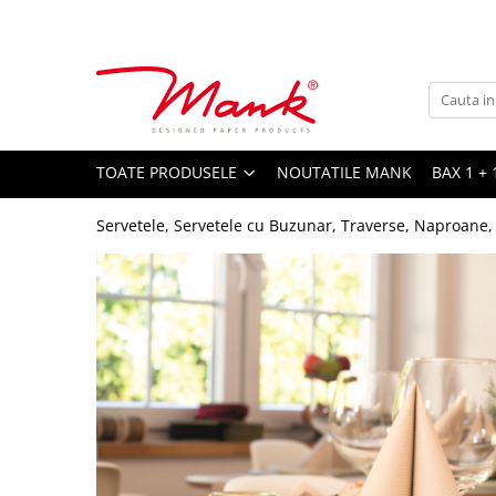
Toate Produsele
SERVETELE DE MASA, 3 STRATURI
TISSUE
UNI
TOATE PRODUSELE
NOUTATILE MANK
BAX 1 + 
IMPRIMEU
Servetele, Servetele cu Buzunar, Traverse, Naproane,
SERVETELE FESTIVE
NUNTA
CULORI UNI
ANIVERSARE SAU BOTEZ
AURIU, ARGINTIU & BRONZ
UNICE, Gama SPANLIN
FLORI
TEMATICA MARINA - PESCARESTI