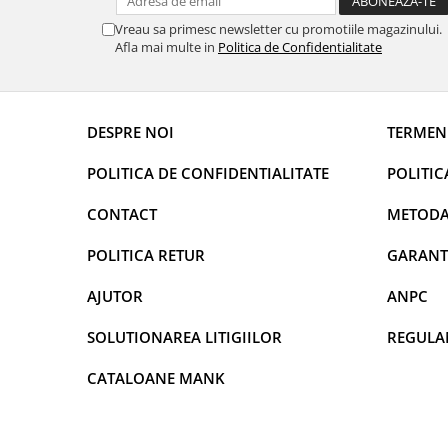
DECOR VARA
Vreau sa primesc newsletter cu promotiile magazinului.
DECOR TOAMNA
Afla mai multe in
Politica de Confidentialitate
DECOR IARNA
TEMATICA CULINARA
DESPRE NOI
TERMENI
DECOR MOS NICOLAE
TEMATICA FLORALA
POLITICA DE CONFIDENTIALITATE
POLITIC
DECOR OKTOBER FEST
CONTACT
METODA
DECOR BABY SHOWER
POLITICA RETUR
GARANT
MINI BAX 1+1 GRATUIT
CUMPARA LA PALET
AJUTOR
ANPC
SOLUTIONAREA LITIGIILOR
REGULA
CATALOANE MANK