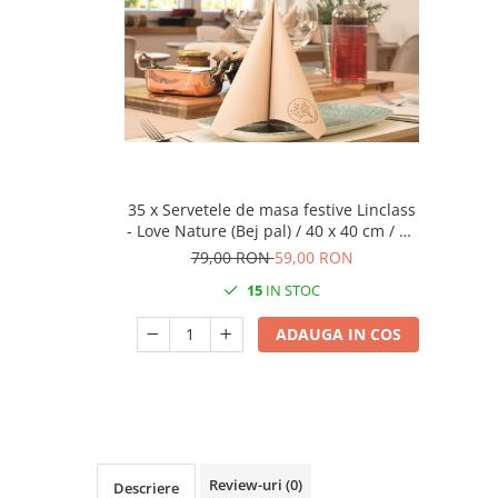
TRAVERSE DE MASA
AURIU, ARGINTIU & BRONZ
CULORI UNI
Cu IMPRIMEU
FETE DE MASA
NAPROANE MASA
35 x Servetele de masa festive Linclass
CAPACE, COASTERE & BAVETE
- Love Nature (Bej pal) / 40 x 40 cm / 50
FUSTE MASA BUFET
buc
79,00 RON
59,00 RON
LUMANARI
15
IN STOC
VESELA PREMIUM UNICA
FOLOSINTA
ADAUGA IN COS
SPA & WELLNESS
SETURI DE MASA
CUMPARA LA BAX - 1+1 Gratis
DECORURI DE MASA TEMATICE
DECOR ALB & IVORY
Review-uri
(0)
Descriere