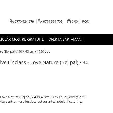
0770 424 279
0774 564 705
0,00
RON
MULAR MOSTRE GRATUITE
OFERTA SAPTAMANII
e (Bej pal) / 40 x 40 cm / 1750 buc
ve Linclass - Love Nature (Bej pal) / 40
 Love Nature (Bej pal) / 40 x 40 cm / 1750 buc. Șervețele cu
ivite pentru mese festive, restaurante, hoteluri, catering,