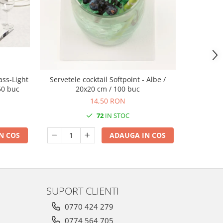
ass-Light
Servetele cocktail Softpoint - Albe /
Servetele
 50 buc
20x20 cm / 100 buc
- Softpoin
14,50 RON
72
IN STOC
N COS
ADAUGA IN COS
SUPORT CLIENTI
0770 424 279
0774 564 705