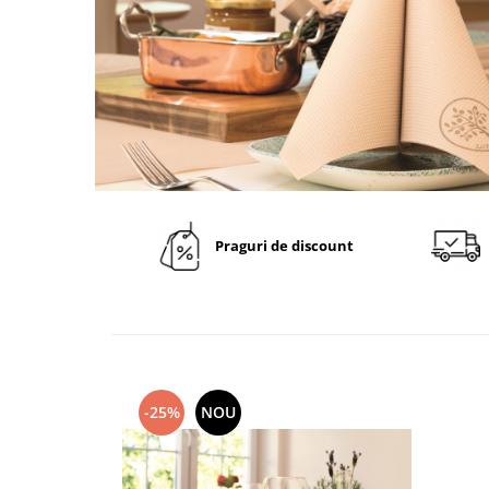
VINTAGE
RUSTICE - VANATORESTI
TOAMNA
VALENTINE'S DAY /DRAGOBETE
1 & 8 MARTIE
PAŞTE / EASTER
TEMATICA CULINARA
Praguri de discount
IARNA-CRACIUN-REVELION
SERVETELE CU BUZUNAR TACAMURI
SOFTPOINT, Best Seller
DELUXE LIGHT
DELUXE, 4 straturi
-25%
NOU
LINCLASS, High Quality
UNICE, Gama SPANLIN
PORT-TACAMURI