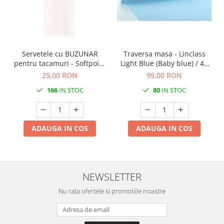
DECOR VARA
DECOR TOAMNA
DECOR IARNA
TEMATICA CULINARA
Servetele cu BUZUNAR
Traversa masa - Linclass
pentru tacamuri - Softpoint
Light Blue (Baby blue) / 40
DECOR MOS NICOLAE
(Alb) / 33 x 40 cm / 50 buc
cm x 24 m / 1 rola
25,00 RON
99,00 RON
TEMATICA FLORALA
166
IN STOC
80
IN STOC
DECOR OKTOBER FEST
DECOR BABY SHOWER
MINI BAX 1+1 GRATUIT
ADAUGA IN COS
ADAUGA IN COS
CUMPARA LA PALET
NEWSLETTER
Nu rata ofertele si promotiile noastre