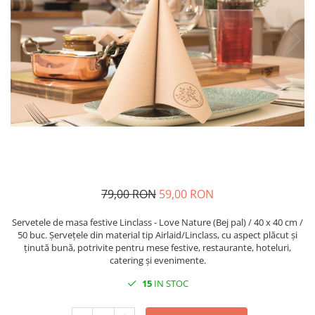
VINTAGE
RUSTICE - VANATORESTI
TOAMNA
VALENTINE'S DAY /DRAGOBETE
1 & 8 MARTIE
PAŞTE / EASTER
TEMATICA CULINARA
IARNA-CRACIUN-REVELION
SERVETELE CU BUZUNAR TACAMURI
79,00 RON
59,00 RON
SOFTPOINT, Best Seller
DELUXE LIGHT
Servetele de masa festive Linclass - Love Nature (Bej pal) / 40 x 40 cm /
50 buc. Șervețele din material tip Airlaid/Linclass, cu aspect plăcut și
DELUXE, 4 straturi
ținută bună, potrivite pentru mese festive, restaurante, hoteluri,
catering și evenimente.
LINCLASS, High Quality
15
IN STOC
UNICE, Gama SPANLIN
PORT-TACAMURI