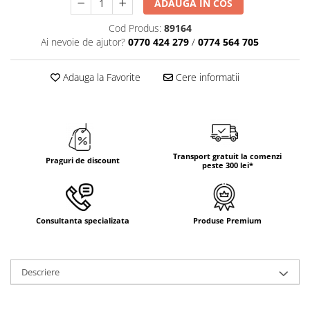
ADAUGA IN COS
TRAVERSE DE MASA
Cod Produs:
89164
AURIU, ARGINTIU & BRONZ
Ai nevoie de ajutor?
0770 424 279
/
0774 564 705
CULORI UNI
Cu IMPRIMEU
Adauga la Favorite
Cere informatii
FETE DE MASA
NAPROANE MASA
CAPACE, COASTERE & BAVETE
FUSTE MASA BUFET
Transport gratuit la comenzi
Praguri de discount
peste 300 lei*
LUMANARI
VESELA PREMIUM UNICA
FOLOSINTA
SPA & WELLNESS
Consultanta specializata
Produse Premium
SETURI DE MASA
CUMPARA LA BAX - 1+1 Gratis
Descriere
DECORURI DE MASA TEMATICE
DECOR ALB & IVORY