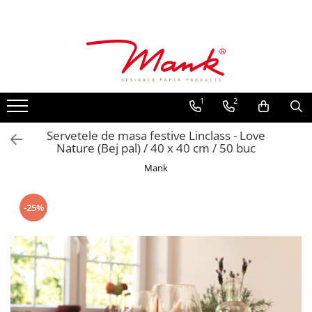
Toate Produsele
SERVETELE DE MASA, 3 STRATURI
TISSUE
1
2
UNI
IMPRIMEU
Servetele de masa festive Linclass - Love
Nature (Bej pal) / 40 x 40 cm / 50 buc
SERVETELE FESTIVE
Mank
NUNTA
CULORI UNI
-25%
ANIVERSARE SAU BOTEZ
AURIU, ARGINTIU & BRONZ
UNICE, Gama SPANLIN
FLORI
TEMATICA MARINA - PESCARESTI