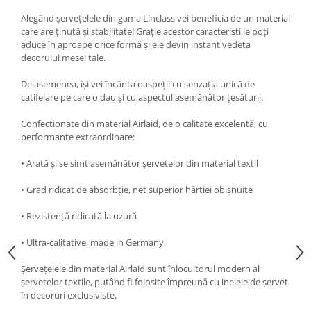
DECOR ROSU & BORDO
Alegând șervețelele din gama Linclass vei beneficia de un material
DECOR VERDE
care are ținută și stabilitate! Grație acestor caracteristi le poți
aduce în aproape orice formă și ele devin instant vedeta
DECOR LILA & MOV
decorului mesei tale.
DECOR ALBASTRU
De asemenea, își vei încânta oaspeții cu senzația unică de
DECOR AURIU
catifelare pe care o dau și cu aspectul asemănător țesăturii.
DECOR ARGINTIU & GRI
Confecționate din material Airlaid, de o calitate excelentă, cu
DECOR BRONZ
performanțe extraordinare:
DECOR PORTOCALIU & CARAMIZIU
• Arată și se simt asemănător șervetelor din material textil
DECOR GALBEN
• Grad ridicat de absorbție, net superior hârtiei obișnuite
DECOR NEGRU
• Rezistență ridicată la uzură
DECOR CREM
DECOR BEJ & MARO
• Ultra-calitative, made in Germany
DECOR ROZ
Șervețelele din material Airlaid sunt înlocuitorul modern al
șervetelor textile, putând fi folosite împreună cu inelele de șervet
DECOR NUNTA & LOGODNA
în decoruri exclusiviste.
DECOR BOTEZ