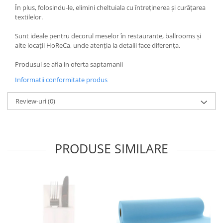
În plus, folosindu-le, elimini cheltuiala cu întreținerea și curățarea
DECOR EVENIMENTE CORPORATE
textilelor.
DECOR ANIVERSARI COPII
Sunt ideale pentru decorul meselor în restaurante, ballrooms și
DECOR PETRECERI
alte locații HoReCa, unde atenția la detalii face diferența.
TEMATICA MARINA
Produsul se afla in oferta saptamanii
TEMATICA MEDITERANEANA
Informatii conformitate produs
TEMATICA BOTANICA / VEGETALA
Review-uri
(0)
TEMATICA RUSTICA
TEMATICA ROMANTICA
DECOR 1 & 8 MARTIE
PRODUSE SIMILARE
DECOR PASTE
DECOR HALLOWEEN
DECOR ZIUA ROMANIEI
DECOR CRACIUN & REVELION
DECOR PRIMAVARA