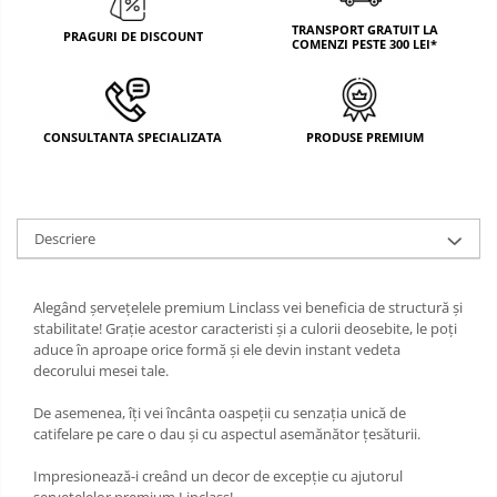
DECOR MOS NICOLAE
TRANSPORT GRATUIT LA
PRAGURI DE DISCOUNT
COMENZI PESTE 300 LEI*
TEMATICA FLORALA
DECOR OKTOBER FEST
CONSULTANTA SPECIALIZATA
PRODUSE PREMIUM
DECOR BABY SHOWER
Descriere
Alegând șervețelele premium Linclass vei beneficia de structură și
stabilitate! Grație acestor caracteristi și a culorii deosebite, le poți
aduce în aproape orice formă și ele devin instant vedeta
decorului mesei tale.
De asemenea, îți vei încânta oaspeții cu senzația unică de
catifelare pe care o dau și cu aspectul asemănător țesăturii.
Impresionează-i creând un decor de excepție cu ajutorul
șervețelelor premium Linclass!