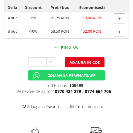
TEMATICA RUSTICA
De la
Discount
Pret
/ buc
Economisesti
TEMATICA ROMANTICA
4
buc
-5%
61,75 RON
13,00 RON
+
DECOR 1 & 8 MARTIE
8
buc
-10%
58,50 RON
52,00 RON
+
DECOR PASTE
9
IN STOC
DECOR HALLOWEEN
DECOR ZIUA ROMANIEI
ADAUGA IN COS
DECOR CRACIUN & REVELION
COMANDA PE WHATSAPP
DECOR PRIMAVARA
Cod Produs:
105499
Ai nevoie de ajutor?
0770 424 279
/
0774 564 705
DECOR VARA
DECOR TOAMNA
Adauga la Favorite
Cere informatii
DECOR IARNA
TEMATICA CULINARA