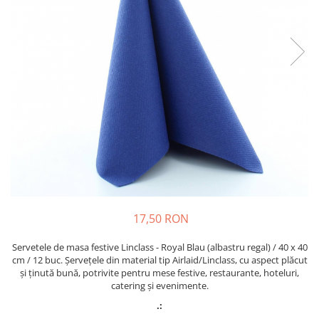
PAŞTE / EASTER
DECOR BEJ & MARO
TEMATICA CULINARA
DECOR ROZ
IARNA-CRACIUN-REVELION
DECOR NUNTA & LOGODNA
DECOR BOTEZ
DECOR EVENIMENTE CORPORATE
DECOR ANIVERSARI COPII
DECOR PETRECERI
TEMATICA MARINA
TEMATICA MEDITERANEANA
TEMATICA BOTANICA / VEGETALA
17,50 RON
TEMATICA RUSTICA
Servetele de masa festive Linclass - Royal Blau (albastru regal) / 40 x 40
TEMATICA ROMANTICA
cm / 12 buc. Șervețele din material tip Airlaid/Linclass, cu aspect plăcut
și ținută bună, potrivite pentru mese festive, restaurante, hoteluri,
DECOR 1 & 8 MARTIE
catering și evenimente.
DECOR PASTE
.: