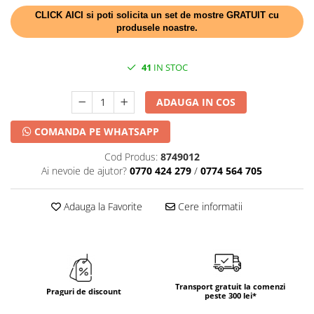
DECOR HALLOWEEN
CLICK AICI si poti solicita un set de mostre GRATUIT cu
DECOR ZIUA ROMANIEI
produsele noastre.
DECOR CRACIUN & REVELION
41
IN STOC
DECOR PRIMAVARA
DECOR VARA
ADAUGA IN COS
DECOR TOAMNA
COMANDA PE WHATSAPP
DECOR IARNA
Cod Produs:
8749012
TEMATICA CULINARA
Ai nevoie de ajutor?
0770 424 279
/
0774 564 705
DECOR MOS NICOLAE
TEMATICA FLORALA
Adauga la Favorite
Cere informatii
DECOR OKTOBER FEST
DECOR BABY SHOWER
Transport gratuit la comenzi
Praguri de discount
peste 300 lei*