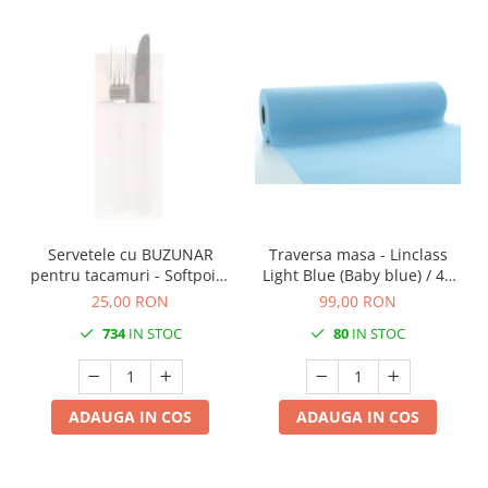
Servetele cu BUZUNAR
Traversa masa - Linclass
pentru tacamuri - Softpoint
Light Blue (Baby blue) / 40
(Alb) / 33 x 40 cm / 50 buc
cm x 24 m / 1 rola
25,00 RON
99,00 RON
734
IN STOC
80
IN STOC
ADAUGA IN COS
ADAUGA IN COS