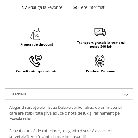
DECOR HALLOWEEN
Adauga la Favorite
Cere informatii
DECOR ZIUA ROMANIEI
DECOR CRACIUN & REVELION
DECOR PRIMAVARA
DECOR VARA
Transport gratuit la comenzi
Praguri de discount
peste 300 lei*
DECOR TOAMNA
DECOR IARNA
TEMATICA CULINARA
Consultanta specializata
Produse Premium
DECOR MOS NICOLAE
TEMATICA FLORALA
Descriere
DECOR OKTOBER FEST
Alegând șervețelele Tissue Deluxe vei beneficia de un material
DECOR BABY SHOWER
care are stabilitate și va aduce o notă de lux și rafinament pe
mesele tale!
Senzația unică de catifelare și eleganța discretă a acestor
șervețele îți vor încânta la maxim oaspeții!