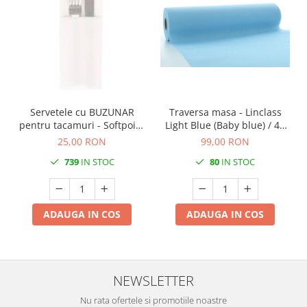
Servetele cu BUZUNAR
Traversa masa - Linclass
pentru tacamuri - Softpoint
Light Blue (Baby blue) / 40
(Alb) / 33 x 40 cm / 50 buc
cm x 24 m / 1 rola
25,00 RON
99,00 RON
739
IN STOC
80
IN STOC
ADAUGA IN COS
ADAUGA IN COS
NEWSLETTER
Nu rata ofertele si promotiile noastre