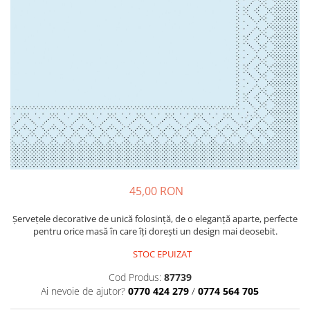
PAŞTE / EASTER
DECOR BEJ & MARO
TEMATICA CULINARA
DECOR ROZ
IARNA-CRACIUN-REVELION
DECOR NUNTA & LOGODNA
DECOR BOTEZ
DECOR EVENIMENTE CORPORATE
DECOR ANIVERSARI COPII
DECOR PETRECERI
TEMATICA MARINA
TEMATICA MEDITERANEANA
45,00 RON
TEMATICA BOTANICA / VEGETALA
Șervețele decorative de unică folosință, de o eleganță aparte, perfecte
TEMATICA RUSTICA
pentru orice masă în care îți dorești un design mai deosebit.
TEMATICA ROMANTICA
STOC EPUIZAT
DECOR 1 & 8 MARTIE
Cod Produs:
87739
Ai nevoie de ajutor?
0770 424 279
/
0774 564 705
DECOR PASTE