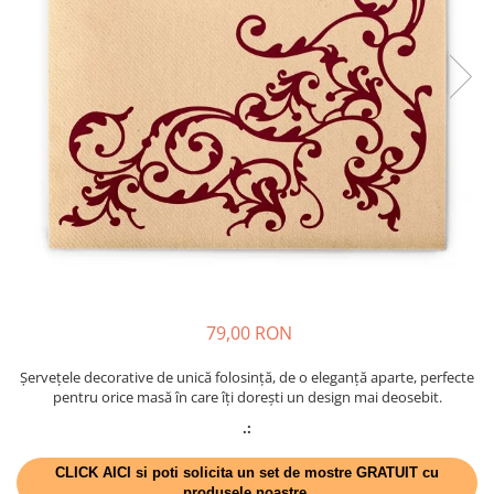
VINTAGE
RUSTICE - VANATORESTI
TOAMNA
VALENTINE'S DAY /DRAGOBETE
1 & 8 MARTIE
PAŞTE / EASTER
TEMATICA CULINARA
IARNA-CRACIUN-REVELION
SERVETELE CU BUZUNAR TACAMURI
SOFTPOINT, Best Seller
79,00 RON
DELUXE LIGHT
Șervețele decorative de unică folosință, de o eleganță aparte, perfecte
DELUXE, 4 straturi
pentru orice masă în care îți dorești un design mai deosebit.
LINCLASS, High Quality
.:
UNICE, Gama SPANLIN
CLICK AICI si poti solicita un set de mostre GRATUIT cu
PORT-TACAMURI
produsele noastre.