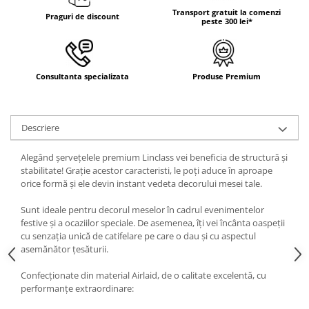
DECOR ROSU & BORDO
Transport gratuit la comenzi
Praguri de discount
peste 300 lei*
DECOR VERDE
DECOR LILA & MOV
DECOR ALBASTRU
Consultanta specializata
Produse Premium
DECOR AURIU
DECOR ARGINTIU & GRI
Descriere
DECOR BRONZ
DECOR PORTOCALIU & CARAMIZIU
Alegând șervețelele premium Linclass vei beneficia de structură și
stabilitate! Grație acestor caracteristi, le poți aduce în aproape
DECOR GALBEN
orice formă și ele devin instant vedeta decorului mesei tale.
DECOR NEGRU
Sunt ideale pentru decorul meselor în cadrul evenimentelor
DECOR CREM
festive și a ocaziilor speciale. De asemenea, îți vei încânta oaspeții
cu senzația unică de catifelare pe care o dau și cu aspectul
DECOR BEJ & MARO
asemănător țesăturii.
DECOR ROZ
Confecționate din material Airlaid, de o calitate excelentă, cu
DECOR NUNTA & LOGODNA
performanțe extraordinare:
DECOR BOTEZ