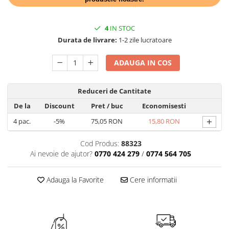
TRAVERSE DE MASA
AURIU, ARGINTIU & BRONZ
4
IN STOC
Durata de livrare:
1-2 zile lucratoare
CULORI UNI
Cu IMPRIMEU
ADAUGA IN COS
FETE DE MASA
NAPROANE MASA
Reduceri de Cantitate
CAPACE, COASTERE & BAVETE
De la
Discount
Pret
/ buc
Economisesti
FUSTE MASA BUFET
+
4
pac.
-5%
75,05 RON
15,80 RON
LUMANARI
VESELA PREMIUM UNICA
Cod Produs:
88323
FOLOSINTA
Ai nevoie de ajutor?
0770 424 279
/
0774 564 705
SPA & WELLNESS
SETURI DE MASA
Adauga la Favorite
Cere informatii
CUMPARA LA BAX - 1+1 Gratis
DECORURI DE MASA TEMATICE
DECOR ALB & IVORY