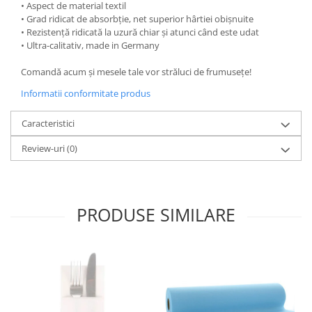
• Aspect de material textil
DECOR EVENIMENTE CORPORATE
• Grad ridicat de absorbție, net superior hârtiei obișnuite
• Rezistență ridicată la uzură chiar și atunci când este udat
DECOR ANIVERSARI COPII
• Ultra-calitativ, made in Germany
DECOR PETRECERI
Comandă acum și mesele tale vor străluci de frumusețe!
TEMATICA MARINA
Informatii conformitate produs
TEMATICA MEDITERANEANA
TEMATICA BOTANICA / VEGETALA
Caracteristici
TEMATICA RUSTICA
Review-uri
(0)
TEMATICA ROMANTICA
DECOR 1 & 8 MARTIE
PRODUSE SIMILARE
DECOR PASTE
DECOR HALLOWEEN
DECOR ZIUA ROMANIEI
DECOR CRACIUN & REVELION
DECOR PRIMAVARA