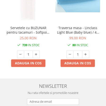
DECOR VARA
DECOR TOAMNA
DECOR IARNA
TEMATICA CULINARA
Servetele cu BUZUNAR
Traversa masa - Linclass
DECOR MOS NICOLAE
pentru tacamuri - Softpoint
Light Blue (Baby blue) / 40
(Alb) / 33 x 40 cm / 50 buc
cm x 24 m / 1 rola
25,00 RON
99,00 RON
TEMATICA FLORALA
739
IN STOC
80
IN STOC
DECOR OKTOBER FEST
DECOR BABY SHOWER
MINI BAX 1+1 GRATUIT
ADAUGA IN COS
ADAUGA IN COS
CUMPARA LA PALET
NEWSLETTER
Nu rata ofertele si promotiile noastre