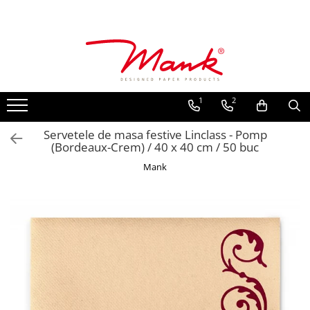
Toate Produsele
SERVETELE DE MASA, 3 STRATURI
TISSUE
1
2
UNI
IMPRIMEU
Servetele de masa festive Linclass - Pomp
(Bordeaux-Crem) / 40 x 40 cm / 50 buc
SERVETELE FESTIVE
Mank
NUNTA
CULORI UNI
ANIVERSARE SAU BOTEZ
AURIU, ARGINTIU & BRONZ
UNICE, Gama SPANLIN
FLORI
TEMATICA MARINA - PESCARESTI