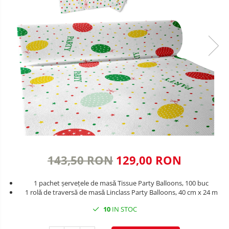
VALENTINE'S DAY /DRAGOBETE
DECOR NEGRU
1 & 8 MARTIE
DECOR CREM
PAŞTE / EASTER
DECOR BEJ & MARO
TEMATICA CULINARA
DECOR ROZ
IARNA-CRACIUN-REVELION
DECOR NUNTA & LOGODNA
DECOR BOTEZ
DECOR EVENIMENTE CORPORATE
DECOR ANIVERSARI COPII
143,50 RON
129,00 RON
DECOR PETRECERI
1 pachet șervețele de masǎ Tissue Party Balloons, 100 buc
TEMATICA MARINA
1 rolǎ de traversă de masǎ Linclass Party Balloons, 40 cm x 24 m
TEMATICA MEDITERANEANA
10
IN STOC
TEMATICA BOTANICA / VEGETALA