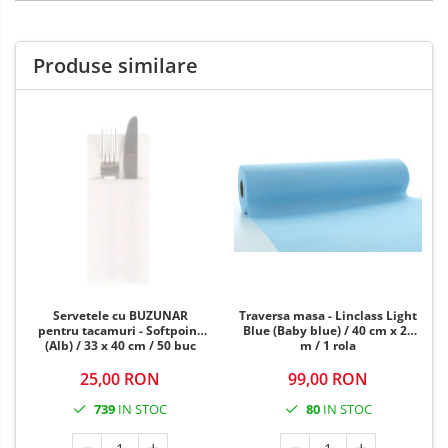
Produse similare
Servetele cu BUZUNAR
Traversa masa - Linclass Light
pentru tacamuri - Softpoint
Blue (Baby blue) / 40 cm x 24
(Alb) / 33 x 40 cm / 50 buc
m / 1 rola
25,00 RON
99,00 RON
739
IN STOC
80
IN STOC