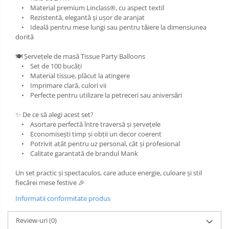
• Material premium Linclass®, cu aspect textil
• Rezistentă, elegantă și ușor de aranjat
• Ideală pentru mese lungi sau pentru tǎiere la dimensiunea
dorită
🍽 Șervețele de masă Tissue Party Balloons
• Set de 100 bucăți
• Material tissue, plăcut la atingere
• Imprimare clară, culori vii
• Perfecte pentru utilizare la petreceri sau aniversǎri
✨ De ce să alegi acest set?
• Asortare perfectă între traversă și șervețele
• Economisești timp și obții un decor coerent
• Potrivit atât pentru uz personal, cât și profesional
• Calitate garantată de brandul Mank
Un set practic și spectaculos, care aduce energie, culoare și stil
fiecărei mese festive 🎉
Informatii conformitate produs
Review-uri
(0)