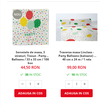
DECOR MOS NICOLAE
TEMATICA FLORALA
NOU
DECOR OKTOBER FEST
DECOR BABY SHOWER
Servetele de masa, 3
Traversa masa Linclass -
straturi, Tissue - Party
Party Balloons (baloane) /
Balloons / 33 x 33 cm / 100
40 cm x 24 m / 1 rola
buc
44,50 RON
99,00 RON
35
IN STOC
10
IN STOC
ADAUGA IN COS
ADAUGA IN COS