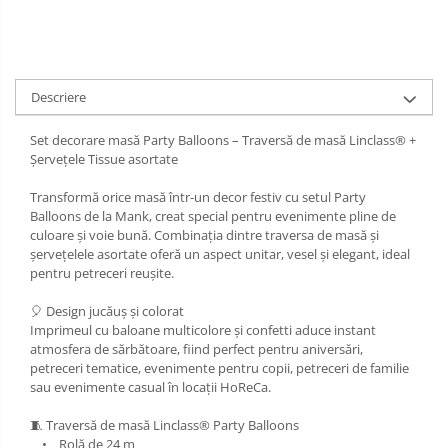
Descriere
Set decorare masă Party Balloons – Traversă de masă Linclass® +
Șervețele Tissue asortate
Transformă orice masă într-un decor festiv cu setul Party
Balloons de la Mank, creat special pentru evenimente pline de
culoare și voie bună. Combinația dintre traversa de masă și
șervețelele asortate oferă un aspect unitar, vesel și elegant, ideal
pentru petreceri reușite.
🎈 Design jucăuș și colorat
Imprimeul cu baloane multicolore și confetti aduce instant
atmosfera de sărbătoare, fiind perfect pentru aniversări,
petreceri tematice, evenimente pentru copii, petreceri de familie
sau evenimente casual în locații HoReCa.
🧵 Traversă de masă Linclass® Party Balloons
• Rolă de 24 m