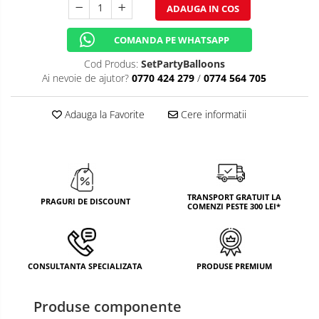
ADAUGA IN COS
TEMATICA RUSTICA
COMANDA PE WHATSAPP
TEMATICA ROMANTICA
Cod Produs:
SetPartyBalloons
DECOR 1 & 8 MARTIE
Ai nevoie de ajutor?
0770 424 279
/
0774 564 705
DECOR PASTE
Adauga la Favorite
Cere informatii
DECOR HALLOWEEN
DECOR ZIUA ROMANIEI
DECOR CRACIUN & REVELION
TRANSPORT GRATUIT LA
DECOR PRIMAVARA
PRAGURI DE DISCOUNT
COMENZI PESTE 300 LEI*
DECOR VARA
DECOR TOAMNA
CONSULTANTA SPECIALIZATA
PRODUSE PREMIUM
DECOR IARNA
Produse componente
TEMATICA CULINARA