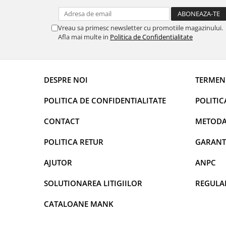
DECOR VARA
DECOR TOAMNA
Vreau sa primesc newsletter cu promotiile magazinului.
DECOR IARNA
Afla mai multe in
Politica de Confidentialitate
TEMATICA CULINARA
DECOR MOS NICOLAE
DESPRE NOI
TERMENI
TEMATICA FLORALA
DECOR OKTOBER FEST
POLITICA DE CONFIDENTIALITATE
POLITIC
DECOR BABY SHOWER
CONTACT
METODA
MINI BAX 1+1 GRATUIT
POLITICA RETUR
GARANT
CUMPARA LA PALET
AJUTOR
ANPC
SOLUTIONAREA LITIGIILOR
REGULA
CATALOANE MANK