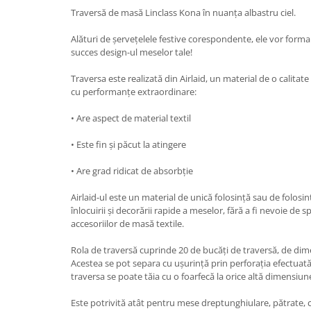
Traversă de masă Linclass Kona în nuanța albastru ciel.
TRAVERSE DE MASA
AURIU, ARGINTIU & BRONZ
Alături de șervețelele festive corespondente, ele vor form
succes design-ul meselor tale!
CULORI UNI
Cu IMPRIMEU
Traversa este realizată din Airlaid, un material de o calitat
cu performanțe extraordinare:
FETE DE MASA
NAPROANE MASA
• Are aspect de material textil
CAPACE, COASTERE & BAVETE
• Este fin și păcut la atingere
FUSTE MASA BUFET
LUMANARI
• Are grad ridicat de absorbție
VESELA PREMIUM UNICA
Airlaid-ul este un material de unică folosință sau de folosin
FOLOSINTA
înlocuirii și decorării rapide a meselor, fără a fi nevoie de sp
SPA & WELLNESS
accesoriilor de masă textile.
SETURI DE MASA
Rola de traversă cuprinde 20 de bucăți de traversă, de dim
CUMPARA LA BAX - 1+1 Gratis
Acestea se pot separa cu ușurință prin perforația efectuată 
DECORURI DE MASA TEMATICE
traversa se poate tăia cu o foarfecă la orice altă dimensiun
DECOR ALB & IVORY
Este potrivită atât pentru mese dreptunghiulare, pătrate, c