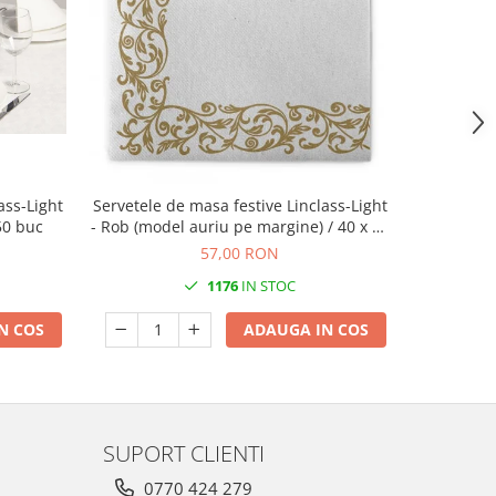
ass-Light
Servetele de masa festive Linclass-Light
Servetel
 50 buc
- Rob (model auriu pe margine) / 40 x 40
cm / 50 buc
57,00 RON
1176
IN STOC
N COS
ADAUGA IN COS
SUPORT CLIENTI
0770 424 279