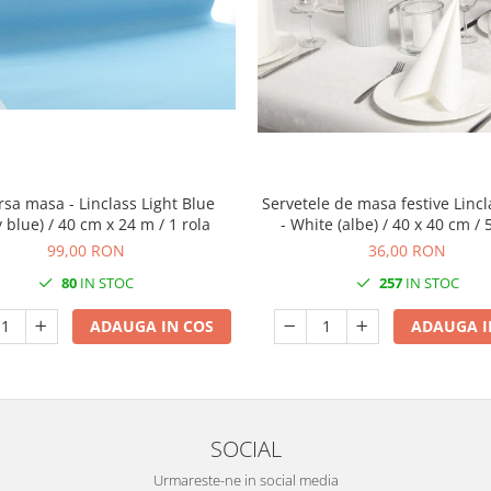
rsa masa - Linclass Light Blue
Servetele de masa festive Lincl
 blue) / 40 cm x 24 m / 1 rola
- White (albe) / 40 x 40 cm /
99,00 RON
36,00 RON
80
IN STOC
257
IN STOC
ADAUGA IN COS
ADAUGA I
SOCIAL
Urmareste-ne in social media