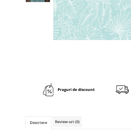
VINTAGE
RUSTICE - VANATORESTI
TOAMNA
VALENTINE'S DAY /DRAGOBETE
1 & 8 MARTIE
PAŞTE / EASTER
TEMATICA CULINARA
IARNA-CRACIUN-REVELION
SERVETELE CU BUZUNAR TACAMURI
SOFTPOINT, Best Seller
Praguri de discount
DELUXE LIGHT
DELUXE, 4 straturi
LINCLASS, High Quality
UNICE, Gama SPANLIN
Review-uri
(0)
Descriere
PORT-TACAMURI