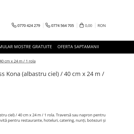
0770 424 279
0774 564 705
0,00
RON
MULAR MOSTRE GRATUITE
OFERTA SAPTAMANII
 40 cm x 24 m / 1 rola
s Kona (albastru ciel) / 40 cm x 24 m /
tru ciel) / 40 cm x 24 m / 1 rola. Traversă sau napron pentru
vită pentru restaurante, hoteluri, catering, nunți, botezuri și