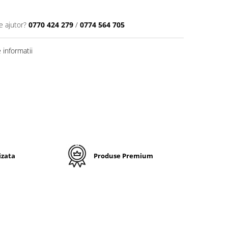
e ajutor?
0770 424 279
/
0774 564 705
informatii
izata
Produse Premium