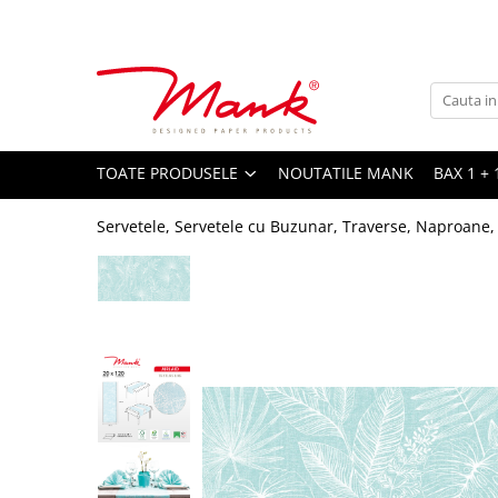
Toate Produsele
SERVETELE DE MASA, 3 STRATURI
TISSUE
UNI
TOATE PRODUSELE
NOUTATILE MANK
BAX 1 + 
IMPRIMEU
Servetele, Servetele cu Buzunar, Traverse, Naproane,
SERVETELE FESTIVE
NUNTA
CULORI UNI
ANIVERSARE SAU BOTEZ
AURIU, ARGINTIU & BRONZ
UNICE, Gama SPANLIN
FLORI
TEMATICA MARINA - PESCARESTI