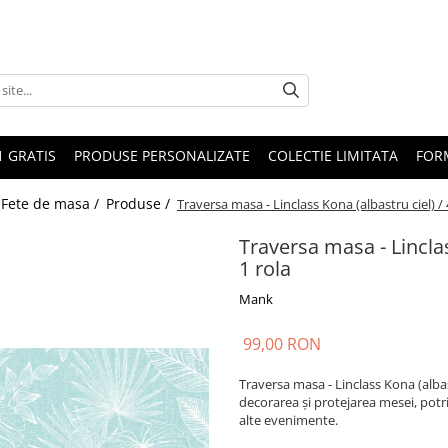
1 GRATIS
PRODUSE PERSONALIZATE
COLECTIE LIMITATA
FOR
 Fete de masa /
Produse /
Traversa masa - Linclass Kona (albastru ciel) /
Traversa masa - Linclas
1 rola
Mank
99,00 RON
Traversa masa - Linclass Kona (albas
decorarea și protejarea mesei, potri
alte evenimente.