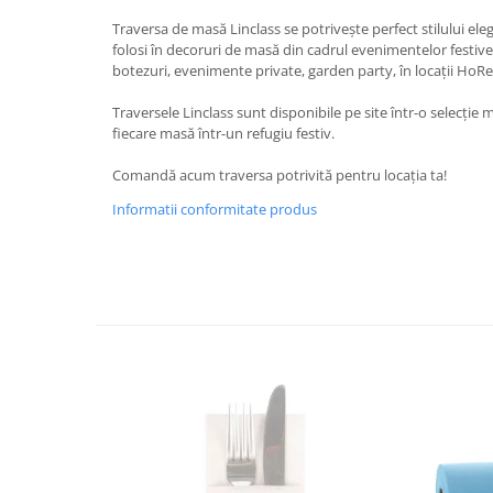
DECOR ROSU & BORDO
Traversa de masă Linclass se potrivește perfect stilului el
DECOR VERDE
folosi în decoruri de masă din cadrul evenimentelor festive 
botezuri, evenimente private, garden party, în locații HoRe
DECOR LILA & MOV
DECOR ALBASTRU
Traversele Linclass sunt disponibile pe site într-o selecție 
fiecare masă într-un refugiu festiv.
DECOR AURIU
Comandă acum traversa potrivită pentru locația ta!
DECOR ARGINTIU & GRI
Informatii conformitate produs
DECOR BRONZ
DECOR PORTOCALIU & CARAMIZIU
DECOR GALBEN
DECOR NEGRU
DECOR CREM
DECOR BEJ & MARO
DECOR ROZ
DECOR NUNTA & LOGODNA
DECOR BOTEZ