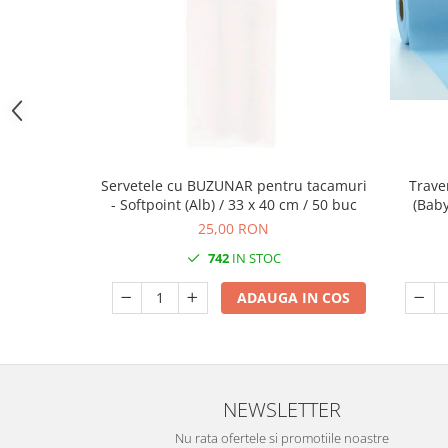
DECOR EVENIMENTE CORPORATE
DECOR ANIVERSARI COPII
DECOR PETRECERI
TEMATICA MARINA
TEMATICA MEDITERANEANA
TEMATICA BOTANICA / VEGETALA
Servetele cu BUZUNAR pentru tacamuri
Trave
- Softpoint (Alb) / 33 x 40 cm / 50 buc
(Baby
TEMATICA RUSTICA
25,00 RON
TEMATICA ROMANTICA
742
IN STOC
DECOR 1 & 8 MARTIE
ADAUGA IN COS
DECOR PASTE
DECOR HALLOWEEN
DECOR ZIUA ROMANIEI
DECOR CRACIUN & REVELION
NEWSLETTER
DECOR PRIMAVARA
Nu rata ofertele si promotiile noastre