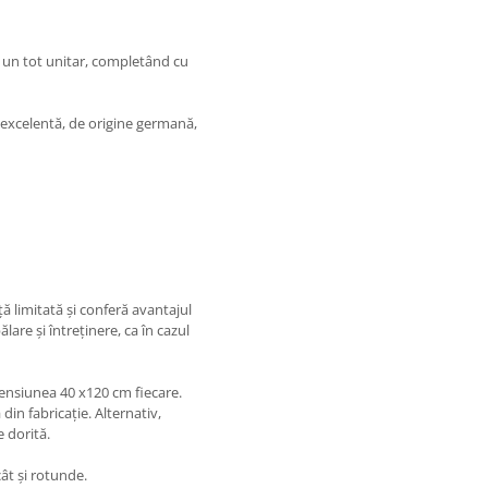
a un tot unitar, completând cu
e excelentă, de origine germană,
ță limitată și conferă avantajul
ălare și întreținere, ca în cazul
ensiunea 40 x120 cm fiecare.
din fabricație. Alternativ,
e dorită.
ât și rotunde.