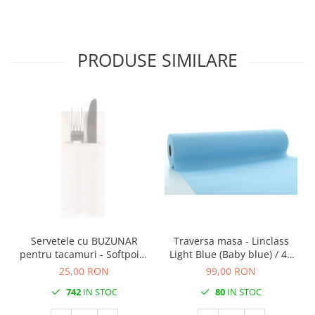
PRODUSE SIMILARE
Servetele cu BUZUNAR
Traversa masa - Linclass
pentru tacamuri - Softpoint
Light Blue (Baby blue) / 40
(Alb) / 33 x 40 cm / 50 buc
cm x 24 m / 1 rola
25,00 RON
99,00 RON
742
IN STOC
80
IN STOC