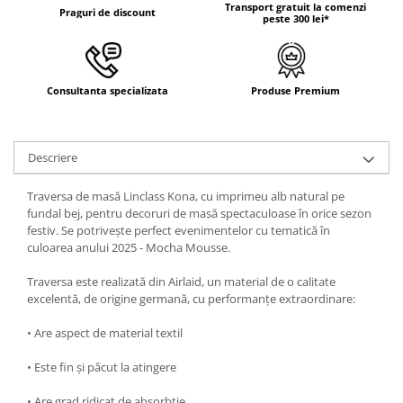
DECOR ROSU & BORDO
Transport gratuit la comenzi
Praguri de discount
peste 300 lei*
DECOR VERDE
DECOR LILA & MOV
DECOR ALBASTRU
Consultanta specializata
Produse Premium
DECOR AURIU
DECOR ARGINTIU & GRI
Descriere
DECOR BRONZ
Traversa de masă Linclass Kona, cu imprimeu alb natural pe
DECOR PORTOCALIU & CARAMIZIU
fundal bej, pentru decoruri de masă spectaculoase în orice sezon
DECOR GALBEN
festiv. Se potrivește perfect evenimentelor cu tematică în
culoarea anului 2025 - Mocha Mousse.
DECOR NEGRU
Traversa este realizată din Airlaid, un material de o calitate
DECOR CREM
excelentă, de origine germană, cu performanțe extraordinare:
DECOR BEJ & MARO
• Are aspect de material textil
DECOR ROZ
DECOR NUNTA & LOGODNA
• Este fin și păcut la atingere
DECOR BOTEZ
• Are grad ridicat de absorbție