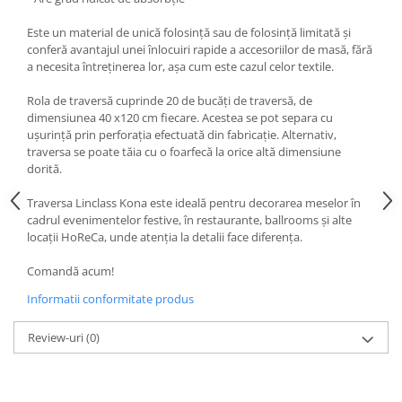
DECOR EVENIMENTE CORPORATE
Este un material de unică folosință sau de folosință limitată și
DECOR ANIVERSARI COPII
conferă avantajul unei înlocuiri rapide a accesoriilor de masă, fără
a necesita întreținerea lor, așa cum este cazul celor textile.
DECOR PETRECERI
Rola de traversă cuprinde 20 de bucăți de traversă, de
TEMATICA MARINA
dimensiunea 40 x120 cm fiecare. Acestea se pot separa cu
TEMATICA MEDITERANEANA
ușurință prin perforația efectuată din fabricație. Alternativ,
traversa se poate tăia cu o foarfecă la orice altă dimensiune
TEMATICA BOTANICA / VEGETALA
dorită.
TEMATICA RUSTICA
Traversa Linclass Kona este ideală pentru decorarea meselor în
TEMATICA ROMANTICA
cadrul evenimentelor festive, în restaurante, ballrooms și alte
locații HoReCa, unde atenția la detalii face diferența.
DECOR 1 & 8 MARTIE
DECOR PASTE
Comandă acum!
DECOR HALLOWEEN
Informatii conformitate produs
DECOR ZIUA ROMANIEI
Review-uri
(0)
DECOR CRACIUN & REVELION
DECOR PRIMAVARA