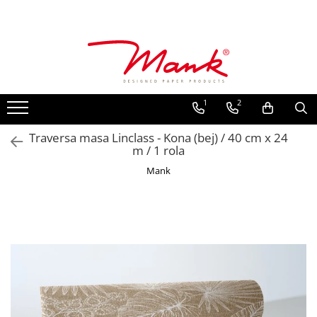
Toate Produsele
SERVETELE DE MASA, 3 STRATURI
TISSUE
1
2
UNI
IMPRIMEU
Traversa masa Linclass - Kona (bej) / 40 cm x 24
m / 1 rola
SERVETELE FESTIVE
Mank
NUNTA
CULORI UNI
ANIVERSARE SAU BOTEZ
AURIU, ARGINTIU & BRONZ
UNICE, Gama SPANLIN
FLORI
TEMATICA MARINA - PESCARESTI