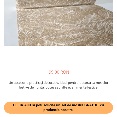
VINTAGE
RUSTICE - VANATORESTI
TOAMNA
VALENTINE'S DAY /DRAGOBETE
1 & 8 MARTIE
PAŞTE / EASTER
TEMATICA CULINARA
IARNA-CRACIUN-REVELION
SERVETELE CU BUZUNAR TACAMURI
99,00 RON
SOFTPOINT, Best Seller
DELUXE LIGHT
Un accesoriu practic și decorativ, ideal pentru decorarea meselor
festive de nuntă, botez sau alte evenimente festive.
DELUXE, 4 straturi
.:
LINCLASS, High Quality
CLICK AICI si poti solicita un set de mostre GRATUIT cu
UNICE, Gama SPANLIN
produsele noastre.
PORT-TACAMURI