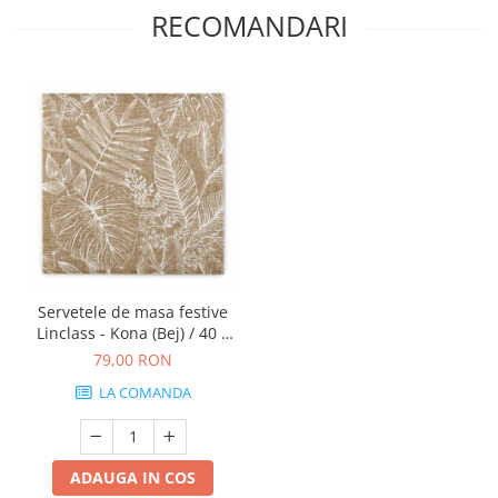
DECOR VARA
RECOMANDARI
DECOR TOAMNA
DECOR IARNA
TEMATICA CULINARA
DECOR MOS NICOLAE
TEMATICA FLORALA
DECOR OKTOBER FEST
DECOR BABY SHOWER
MINI BAX 1+1 GRATUIT
Servetele de masa festive
CUMPARA LA PALET
Linclass - Kona (Bej) / 40 x
40 cm / 50 buc
79,00 RON
LA COMANDA
ADAUGA IN COS