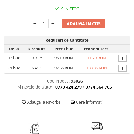
TRAVERSE DE MASA
9
IN STOC
AURIU, ARGINTIU & BRONZ
ADAUGA IN COS
CULORI UNI
Cu IMPRIMEU
Reduceri de Cantitate
FETE DE MASA
De la
Discount
Pret
/ buc
Economisesti
NAPROANE MASA
+
13
buc
-0.91%
98,10 RON
11,70 RON
CAPACE, COASTERE & BAVETE
FUSTE MASA BUFET
+
21
buc
-6.41%
92,65 RON
133,35 RON
LUMANARI
Cod Produs:
93026
VESELA PREMIUM UNICA
Ai nevoie de ajutor?
0770 424 279
/
0774 564 705
FOLOSINTA
SPA & WELLNESS
Adauga la Favorite
Cere informatii
SETURI DE MASA
CUMPARA LA BAX - 1+1 Gratis
DECORURI DE MASA TEMATICE
DECOR ALB & IVORY