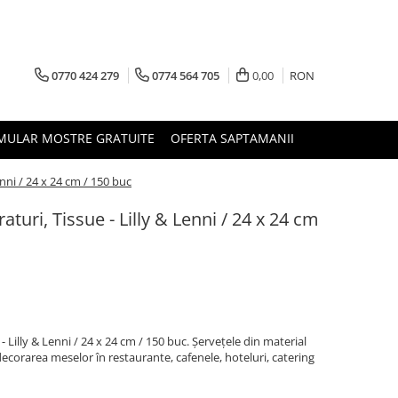
0770 424 279
0774 564 705
0,00
RON
MULAR MOSTRE GRATUITE
OFERTA SAPTAMANII
enni / 24 x 24 cm / 150 buc
aturi, Tissue - Lilly & Lenni / 24 x 24 cm
- Lilly & Lenni / 24 x 24 cm / 150 buc. Șervețele din material
 decorarea meselor în restaurante, cafenele, hoteluri, catering