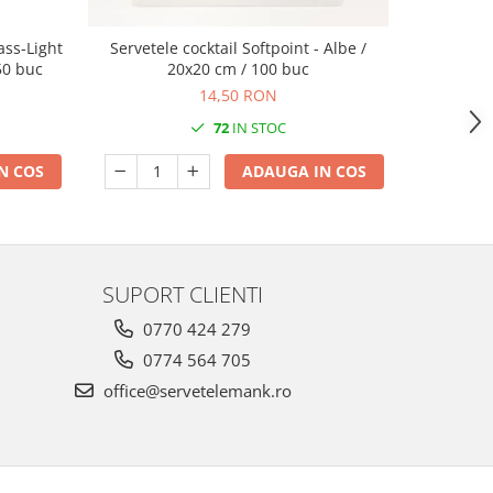
ass-Light
Servetele cocktail Softpoint - Albe /
Servetele 
 50 buc
20x20 cm / 100 buc
- Rob (mod
14,50 RON
72
IN STOC
N COS
ADAUGA IN COS
SUPORT CLIENTI
0770 424 279
0774 564 705
office@servetelemank.ro