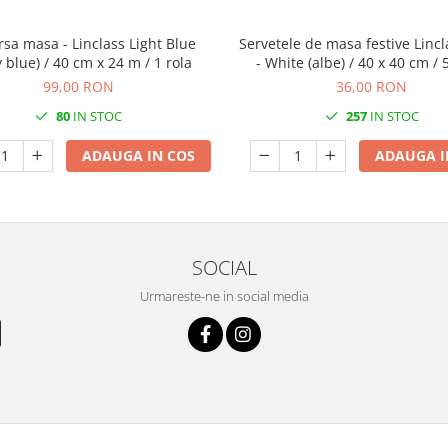
rsa masa - Linclass Light Blue
Servetele de masa festive Lincl
 blue) / 40 cm x 24 m / 1 rola
- White (albe) / 40 x 40 cm /
99,00 RON
36,00 RON
80
IN STOC
257
IN STOC
ADAUGA IN COS
ADAUGA I
SOCIAL
Urmareste-ne in social media