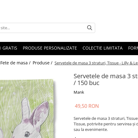
1 GRATIS
PRODUSE PERSONALIZATE
COLECTIE LIMITATA
FOR
 Fete de masa /
Produse /
Servetele de masa 3 straturi, Tissue - Lilly & L
Servetele de masa 3 str
/ 150 buc
Mank
49,50 RON
Servetele de masa 3 straturi, Tissue 
Tissue, potrivite pentru servirea și
sau la evenimente.
.: