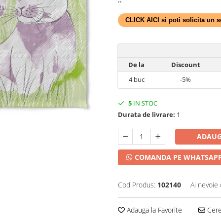
CLICK AICI si poti solicita un
De la
Discount
4
buc
-5%
5
IN STOC
Durata de livrare:
1
ADAUG
COMANDA PE WHATSAP
Cod Produs:
102140
Ai nevoie 
Adauga la Favorite
Cere 