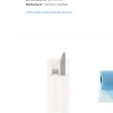
DECOR ROSU & BORDO
Ambalare:
150 buc/ pachet
DECOR VERDE
Informatii conformitate produs
DECOR LILA & MOV
DECOR ALBASTRU
DECOR AURIU
DECOR ARGINTIU & GRI
DECOR BRONZ
DECOR PORTOCALIU & CARAMIZIU
DECOR GALBEN
DECOR NEGRU
DECOR CREM
DECOR BEJ & MARO
DECOR ROZ
DECOR NUNTA & LOGODNA
DECOR BOTEZ