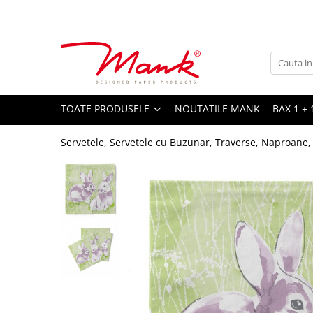
Toate Produsele
SERVETELE DE MASA, 3 STRATURI
TISSUE
UNI
TOATE PRODUSELE
NOUTATILE MANK
BAX 1 + 
IMPRIMEU
Servetele, Servetele cu Buzunar, Traverse, Naproane,
SERVETELE FESTIVE
NUNTA
CULORI UNI
ANIVERSARE SAU BOTEZ
AURIU, ARGINTIU & BRONZ
UNICE, Gama SPANLIN
FLORI
TEMATICA MARINA - PESCARESTI