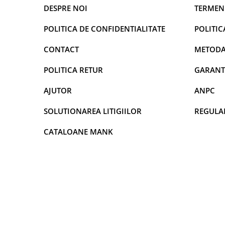
DECOR VARA
DESPRE NOI
TERMENI
DECOR TOAMNA
POLITICA DE CONFIDENTIALITATE
POLITIC
DECOR IARNA
CONTACT
METODA
TEMATICA CULINARA
DECOR MOS NICOLAE
POLITICA RETUR
GARANT
TEMATICA FLORALA
AJUTOR
ANPC
DECOR OKTOBER FEST
SOLUTIONAREA LITIGIILOR
REGULA
DECOR BABY SHOWER
MINI BAX 1+1 GRATUIT
CATALOANE MANK
CUMPARA LA PALET