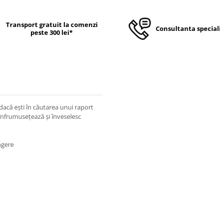
Transport gratuit la comenzi
Consultanta special
peste 300 lei*
acă ești în căutarea unui raport
i înfrumusețează și înveselesc
ngere