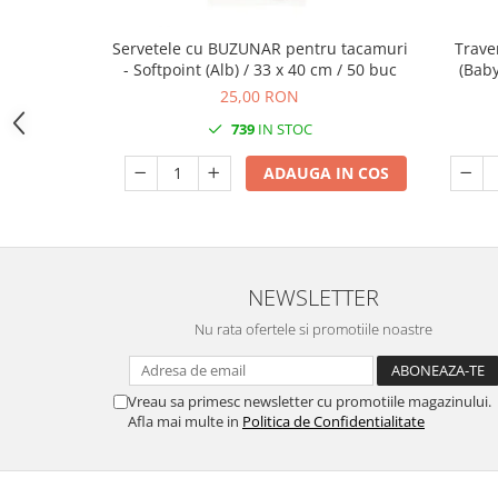
DECOR EVENIMENTE CORPORATE
Servetele cu BUZUNAR pentru tacamuri
Trave
DECOR ANIVERSARI COPII
- Softpoint (Alb) / 33 x 40 cm / 50 buc
(Baby
DECOR PETRECERI
25,00 RON
TEMATICA MARINA
739
IN STOC
TEMATICA MEDITERANEANA
ADAUGA IN COS
TEMATICA BOTANICA / VEGETALA
TEMATICA RUSTICA
TEMATICA ROMANTICA
NEWSLETTER
DECOR 1 & 8 MARTIE
Nu rata ofertele si promotiile noastre
DECOR PASTE
DECOR HALLOWEEN
Vreau sa primesc newsletter cu promotiile magazinului.
DECOR ZIUA ROMANIEI
Afla mai multe in
Politica de Confidentialitate
DECOR CRACIUN & REVELION
DECOR PRIMAVARA