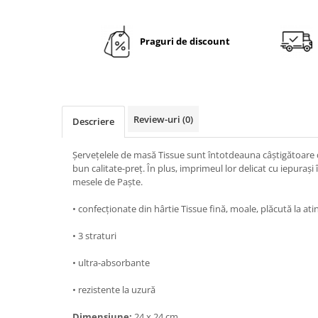
TRAVERSE DE MASA
AURIU, ARGINTIU & BRONZ
Praguri de discount
CULORI UNI
Cu IMPRIMEU
FETE DE MASA
NAPROANE MASA
Review-uri
(0)
Descriere
CAPACE, COASTERE & BAVETE
Șervețelele de masă Tissue sunt întotdeauna câștigătoare d
FUSTE MASA BUFET
bun calitate-preț. În plus, imprimeul lor delicat cu iepuraș
LUMANARI
mesele de Paște.
VESELA PREMIUM UNICA
FOLOSINTA
• confecționate din hârtie Tissue fină, moale, plăcută la ati
SPA & WELLNESS
• 3 straturi
SETURI DE MASA
CUMPARA LA BAX - 1+1 Gratis
• ultra-absorbante
DECORURI DE MASA TEMATICE
• rezistente la uzură
DECOR ALB & IVORY
Dimensiune:
24 x 24 cm