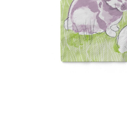
VINTAGE
RUSTICE - VANATORESTI
TOAMNA
VALENTINE'S DAY /DRAGOBETE
1 & 8 MARTIE
PAŞTE / EASTER
TEMATICA CULINARA
IARNA-CRACIUN-REVELION
SERVETELE CU BUZUNAR TACAMURI
SOFTPOINT, Best Seller
DELUXE LIGHT
DELUXE, 4 straturi
LINCLASS, High Quality
UNICE, Gama SPANLIN
PORT-TACAMURI