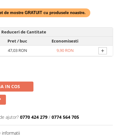
 set de mostre GRATUIT cu produsele noastre.
Reduceri de Cantitate
Pret
/ buc
Economisesti
+
47,03 RON
9,90 RON
A IN COS
P
de ajutor?
0770 424 279
/
0774 564 705
informatii