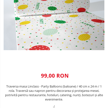
VALENTINE'S DAY /DRAGOBETE
DECOR NEGRU
1 & 8 MARTIE
DECOR CREM
PAŞTE / EASTER
DECOR BEJ & MARO
TEMATICA CULINARA
DECOR ROZ
IARNA-CRACIUN-REVELION
DECOR NUNTA & LOGODNA
DECOR BOTEZ
DECOR EVENIMENTE CORPORATE
DECOR ANIVERSARI COPII
99,00 RON
DECOR PETRECERI
Traversa masa Linclass - Party Balloons (baloane) / 40 cm x 24 m / 1
TEMATICA MARINA
rola. Traversă sau napron pentru decorarea și protejarea mesei,
potrivită pentru restaurante, hoteluri, catering, nunți, botezuri și alte
TEMATICA MEDITERANEANA
evenimente.
TEMATICA BOTANICA / VEGETALA
.: