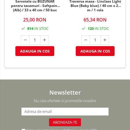
Servetele cu BUZUNAR
Traversa masa - Linclass Light
pentru tacamuri - Softpoint
Blue (Baby blue) / 40 cm x 24
(Alb) / 33 x 40 cm / 50 buc
m / 1 rola
25,00 RON
65,34 RON
814
IN STOC
120
IN STOC
ADAUGA IN COS
ADAUGA IN COS
Newsletter
Nu rata ofertele si promotiile noastre