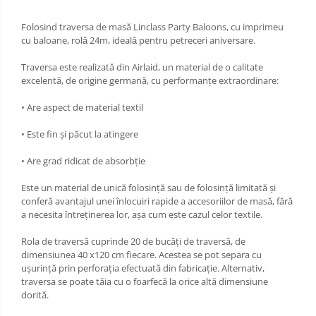
Folosind traversa de masă Linclass Party Baloons, cu imprimeu
cu baloane, rolǎ 24m, idealǎ pentru petreceri aniversare.
Traversa este realizată din Airlaid, un material de o calitate
excelentă, de origine germană, cu performanțe extraordinare:
• Are aspect de material textil
• Este fin și păcut la atingere
• Are grad ridicat de absorbție
Este un material de unică folosință sau de folosință limitată și
conferă avantajul unei înlocuiri rapide a accesoriilor de masă, fără
a necesita întreținerea lor, așa cum este cazul celor textile.
Rola de traversă cuprinde 20 de bucăți de traversă, de
dimensiunea 40 x120 cm fiecare. Acestea se pot separa cu
ușurință prin perforația efectuată din fabricație. Alternativ,
traversa se poate tăia cu o foarfecă la orice altă dimensiune
dorită.