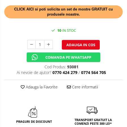
TEMATICA RUSTICA
CLICK AICI si poti solicita un set de mostre GRATUIT cu
produsele noastre.
TEMATICA ROMANTICA
DECOR 1 & 8 MARTIE
10
IN STOC
DECOR PASTE
ADAUGA IN COS
DECOR HALLOWEEN
COMANDA PE WHATSAPP
DECOR ZIUA ROMANIEI
Cod Produs:
93081
DECOR CRACIUN & REVELION
Ai nevoie de ajutor?
0770 424 279
/
0774 564 705
DECOR PRIMAVARA
Adauga la Favorite
Cere informatii
DECOR VARA
DECOR TOAMNA
DECOR IARNA
TRANSPORT GRATUIT LA
TEMATICA CULINARA
PRAGURI DE DISCOUNT
COMENZI PESTE 300 LEI*